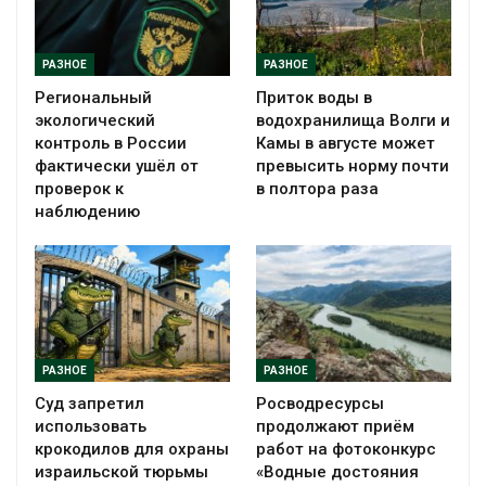
РАЗНОЕ
РАЗНОЕ
Региональный
Приток воды в
экологический
водохранилища Волги и
контроль в России
Камы в августе может
фактически ушёл от
превысить норму почти
проверок к
в полтора раза
наблюдению
РАЗНОЕ
РАЗНОЕ
Суд запретил
Росводресурсы
использовать
продолжают приём
крокодилов для охраны
работ на фотоконкурс
израильской тюрьмы
«Водные достояния