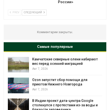
России»
PREV
СЛЕДУЮЩИЙ
Комментарии закрыты.
Самые популярные
Камчатские северные олени набирают
и
вес перед осенней миграцией
Авг 7, 2026
А
Ozon запустит сбор помощи для
к
приютов Нижнего Новгорода
Авг 7, 2026
В Индии проект дата-центра Google
столкнулся с протестами из-за воды и
А
близости заповедника