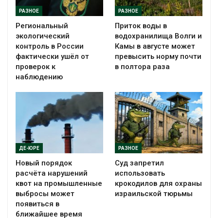
РАЗНОЕ
РАЗНОЕ
Региональный
Приток воды в
экологический
водохранилища Волги и
контроль в России
Камы в августе может
фактически ушёл от
превысить норму почти
проверок к
в полтора раза
наблюдению
ДЕ-ЮРЕ
РАЗНОЕ
Новый порядок
Суд запретил
расчёта нарушений
использовать
квот на промышленные
крокодилов для охраны
выбросы может
израильской тюрьмы
появиться в
ближайшее время