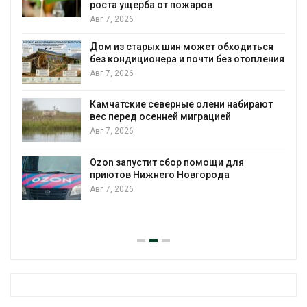
роста ущерба от пожаров
Авг 7, 2026
Дом из старых шин может обходиться
без кондиционера и почти без отопления
Авг 7, 2026
Камчатские северные олени набирают
и
вес перед осенней миграцией
Авг 7, 2026
А
Ozon запустит сбор помощи для
к
приютов Нижнего Новгорода
Авг 7, 2026
А