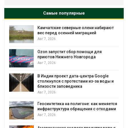
Самые популярные
Камчатские северные олени набирают
и
вес перед осенней миграцией
Авг 7, 2026
А
Ozon запустит сбор помощи для
к
приютов Нижнего Новгорода
Авг 7, 2026
В Индии проект дата-центра Google
столкнулся с протестами из-за воды и
А
близости заповедника
Авг 7, 2026
Геосинтетика на полигоне: как меняется
инфраструктура обращения с отходами
Авг 7, 2026
Американские экологи предупредили о