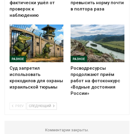
фактически ушёл от
превысить норму почти
проверок к
в полтора раза
наблюдению
РАЗНОЕ
РАЗНОЕ
Суд запретил
Росводресурсы
использовать
продолжают приём
крокодилов для охраны
работ на фотоконкурс
израильской тюрьмы
«Водные достояния
России»
PREV
СЛЕДУЮЩИЙ
Комментарии закрыты.