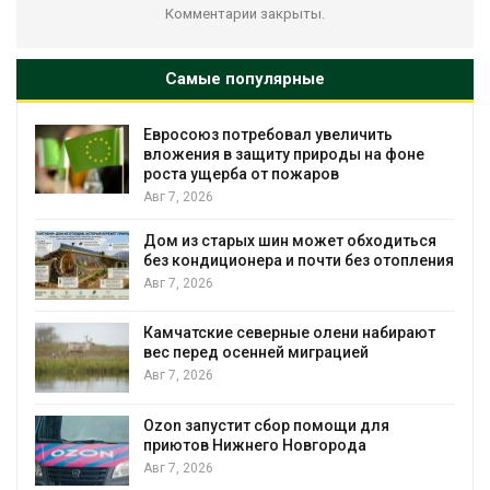
Комментарии закрыты.
Самые популярные
Евросоюз потребовал увеличить
вложения в защиту природы на фоне
роста ущерба от пожаров
Авг 7, 2026
Дом из старых шин может обходиться
без кондиционера и почти без отопления
Авг 7, 2026
Камчатские северные олени набирают
и
вес перед осенней миграцией
Авг 7, 2026
А
Ozon запустит сбор помощи для
к
приютов Нижнего Новгорода
Авг 7, 2026