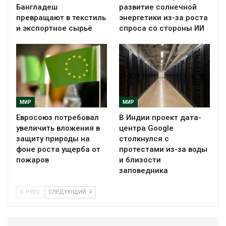
Бангладеш
развитие солнечной
превращают в текстиль
энергетики из-за роста
и экспортное сырьё
спроса со стороны ИИ
МИР
МИР
Евросоюз потребовал
В Индии проект дата-
увеличить вложения в
центра Google
защиту природы на
столкнулся с
фоне роста ущерба от
протестами из-за воды
пожаров
и близости
заповедника
PREV
СЛЕДУЮЩИЙ