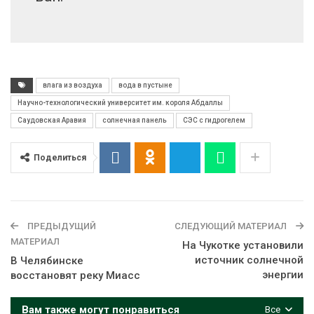
влага из воздуха
вода в пустыне
Научно-технологический университет им. короля Абдаллы
Саудовская Аравия
солнечная панель
СЭС с гидрогелем
Поделиться
ПРЕДЫДУЩИЙ
СЛЕДУЮЩИЙ МАТЕРИАЛ
МАТЕРИАЛ
На Чукотке установили
источник солнечной
В Челябинске
энергии
восстановят реку Миасс
Вам также могут понравиться
Все