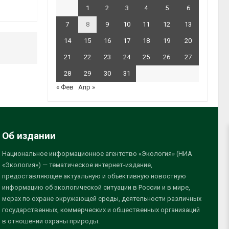
1
2
3
4
5
6
7
8
9
10
11
12
13
14
15
16
17
18
19
20
21
22
23
24
25
26
27
28
29
30
31
« Фев
Апр »
Об издании
Национальное информационное агентство «Экология» (НИА
«Экология») — тематическое интернет-издание,
предоставляющее актуальную и объективную новостную
информацию об экологической ситуации в России и в мире,
мерах по охране окружающей среды, деятельности различных
государственных, коммерческих и общественных организаций
в отношении охраны природы.