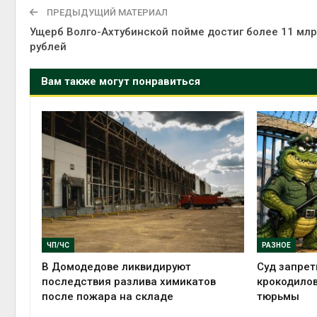
Авг 5, 2
ПРЕДЫДУЩИЙ МАТЕРИАЛ
Ущерб Волго-Ахтубинской пойме достиг более 11 мл
рублей
Вам также могут понравиться
Авг 5, 2
ЧП/ЧС
РАЗНОЕ
В Домодедове ликвидируют
Суд запрет
последствия разлива химикатов
крокодилов
после пожара на складе
тюрьмы