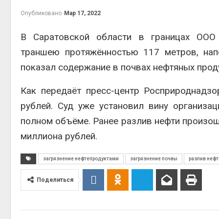
на скл
Опубликовано
Мар 17, 2022
Авг 6, 2
В Саратовской области в границах ООО 
траншею протяжённостью 117 метров, нап
показал содержание в почвах нефтяных прод
Как передаёт пресс-центр Росприроднадзо
рублей. Суд уже установил вину организа
полном объёме. Ранее разлив нефти произо
Авг 6, 2
миллиона рублей.
загрязнение нефтепродуктами
загрязнение почвы
разлив нефт
Поделиться