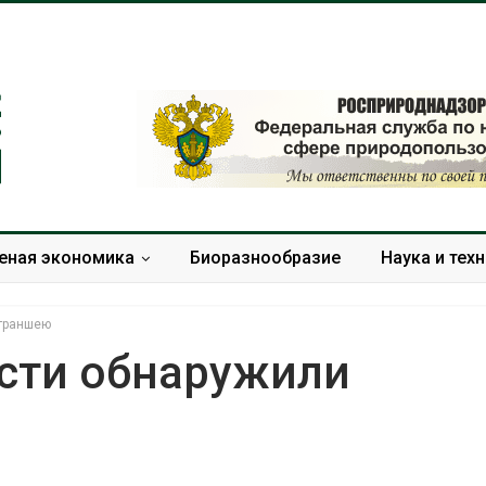
еная экономика
Биоразнообразие
Наука и тех
 траншею
асти обнаружили
В Домодедове
Панамский ка
ликвидируют
ограничивает
последствия разлива
судов из-за 
химикатов после пожара
пресной вод