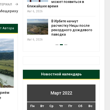
может появиться в
Авг 5
ТЕРИАЛ
ближайшее время
 Мещериху
Авг 6, 2026
т всё
ой
В Ирбите начнут
а засух,
расчистку Ницы после
т Автора
 рубок
рекордного дождевого
Авг 5
паводка
Авг 6, 2026
Новостной календарь
приём
Март 2022
е
Пн
Вт
Ср
Чт
Пт
Сб
Вс