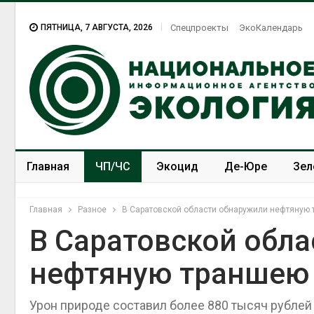
ПЯТНИЦА, 7 АВГУСТА, 2026
Спецпроекты
ЭкоКалендарь
Главная
ЧП/ЧС
Экоцид
Де-Юре
Зел
Спецпроекты
ЭкоЗОЖ
Главная
Разное
В Саратовской области обнаружили нефтяную
В Саратовской обл
нефтяную траншею
Урон природе составил более 880 тысяч рублей