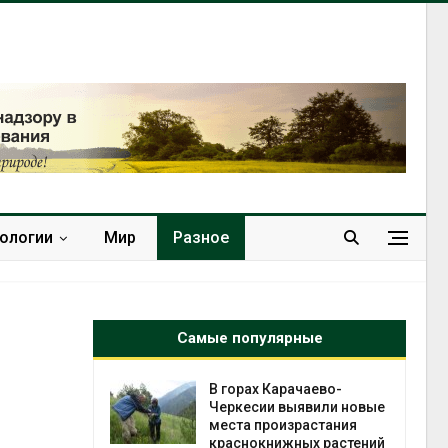
нологии
Мир
Разное
Самые популярные
нал вновь
В горах Карачаево-
 загрузку
Черкесии выявили новые
дефицита
места произрастания
ы
краснокнижных растений