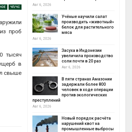
на с
Авг 6, 2026
НОЕ
ЧП/ЧС
Авг 6
провинции
Учёные научили салат
аружили
 паводков
производить «животный»
 более 140
белок для растительного
из проб
мяса
Авг 6, 2026
илл
Засуха в Индонезии
80 тысяч
увеличила производство
и для сбора
соли почти в 20 раз
 ущерб в
Авг 6, 2026
ил свыше
Авг 6
В пяти странах Амазонии
ложили
задержали более 800
ьевую воду
человек в ходе операции
 помощью
против экологических
преступлений
Авг 6, 2026
«Экопульс»
Новый порядок расчёта
я мусорных
нарушений квот на
устят в
промышленные выбросы