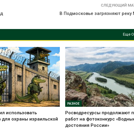
сентябре
026
СЛЕДУЮЩИЙ МА
Авг 6, 2026
рд
В Подмосковье загрязняют реку
Суд запретил
использовать
Европа теряе
крокодилов для охраны
больше лесн
израильской тюрьмы
биомассы из-з
Еще О
вредителей и
026
Авг 6, 2026
РАЗНОЕ
ил использовать
Росводресурсы продолжают 
 для охраны израильской
работ на фотоконкурс «Водны
достояния России»