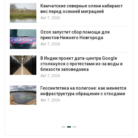
Камчатские северные олени набирают
и
вес перед осенней миграцией
Авг 7, 2026
А
Ozon запустит сбор помощи для
к
приютов Нижнего Новгорода
Авг 7, 2026
В Индии проект дата-центра Google
столкнулся с протестами из-за воды и
А
близости заповедника
Авг 7, 2026
Геосинтетика на полигоне: как меняется
инфраструктура обращения с отходами
Авг 7, 2026