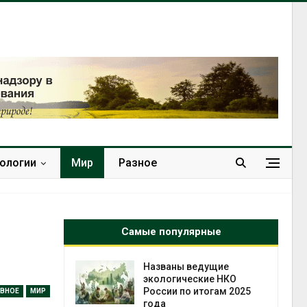
нологии
Мир
Разное
Самые популярные
х шин
Названы ведущие
ться без
экологические НКО
 и почти
России по итогам 2025
АВНОЕ
МИР
я
года