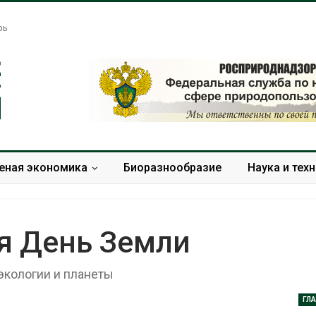
рь
еная экономика
Биоразнообразие
Наука и тех
я День Земли
экологии и планеты
Банановые стебли в
Дом из стары
Бангладеш превращают в
может обходи
текстиль и экспортное
кондиционера
ГЛ
сырьё
без отоплени