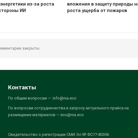
энергетики из-за роста
вложения в защиту природы н
стороны ИИ
роста ущерба от пожаров
мментарии закрыты.
Контакты
По общим вопросам — info@nia.eco
По вопросам сотрудничества и запросу актуального прайса на
размещение материалов — eco@nia.eco
Свидетельство о регистрации СМИ Эл № ФС77-80306