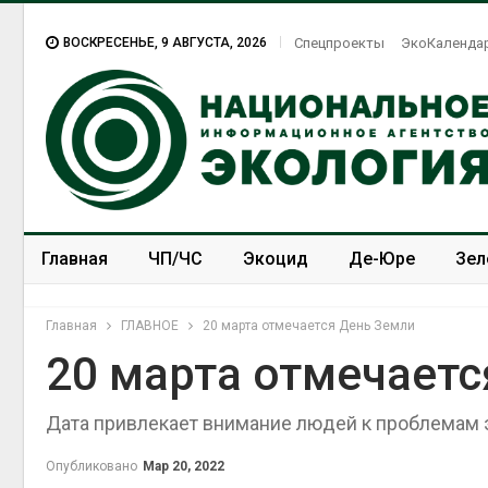
ВОСКРЕСЕНЬЕ, 9 АВГУСТА, 2026
Спецпроекты
ЭкоКаленда
Главная
ЧП/ЧС
Экоцид
Де-Юре
Зел
Спецпроекты
ЭкоЗОЖ
Главная
ГЛАВНОЕ
20 марта отмечается День Земли
20 марта отмечаетс
Дата привлекает внимание людей к проблемам 
Названы ведущие
экологические НКО
России по итогам 2025
Опубликовано
Мар 20, 2022
года