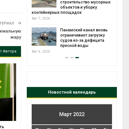
строительство мусорных
объектов и уборку
контейнерных площадок
полт
е экологи
Авг 7, 2026
Авг 7
и о
ТЕРИАЛ
загрязнении
вопожарной
Панамский канал вновь
ремальную
ограничивает загрузку
жару
судов из-за дефицита
пресной воды
т Автора
Авг 6, 2026
Авг 7
Новостной календарь
Март 2022
ть