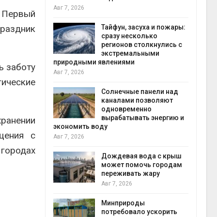
Авг 7, 2026
Авг 9
. Первый
праздник
северные
Тайфун, засуха и пожары:
ют вес
сразу несколько
й миграцией
регионов столкнулись с
экстремальными
природными явлениями
Авг 8
ь заботу
Авг 7, 2026
т сбор
гические
приютов
города
Солнечные панели над
каналами позволяют
одновременно
вырабатывать энергию и
наб
ранении
кт дата-
экономить воду
Авг 8
e
щения с
Авг 7, 2026
 протестами
 близости
 городах
Дождевая вода с крыш
может помочь городам
переживать жару
Авг 7, 2026
Авг 7
 на
к меняется
ура
Минприроды
 отходами
потребовало ускорить