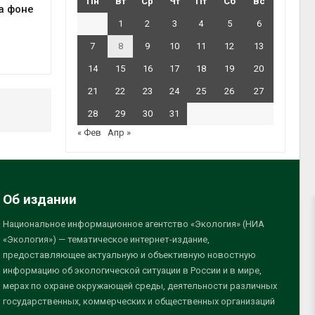
Пн
Вт
Ср
Чт
Пт
Сб
Вс
а фоне
1
2
3
4
5
6
7
8
9
10
11
12
13
14
15
16
17
18
19
20
21
22
23
24
25
26
27
28
29
30
31
« Фев
Апр »
Об издании
Национальное информационное агентство «Экология» (НИА
«Экология») — тематическое интернет-издание,
предоставляющее актуальную и объективную новостную
информацию об экологической ситуации в России и в мире,
мерах по охране окружающей среды, деятельности различных
государственных, коммерческих и общественных организаций