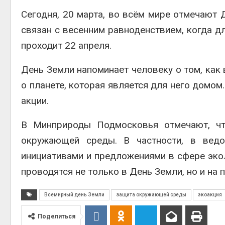
Авг 7, 2026
Авг 9, 2
Сегодня, 20 марта, во всём мире отмечают 
связан с весенним равноденствием, когда дл
Тайфун, засуха и пожары:
сразу несколько
проходит 22 апреля.
регионов столкнулись с
экстремальными
природными явлениями
Авг 8, 2
День Земли напоминает человеку о том, как
Авг 7, 2026
о планете, которая является для него домом
Солнечные панели над
акции.
каналами позволяют
одновременно
вырабатывать энергию и
наблю
В Минприроды Подмосковья отмечают, чт
экономить воду
Авг 8, 2
окружающей среды. В частности, в ведо
Авг 7, 2026
инициативами и предложениями в сфере экол
Дождевая вода с крыш
проводятся не только в День Земли, но и на 
может помочь городам
переживать жару
Авг 7, 2026
Авг 7, 2
Всемирный день Земли
защита окружающей среды
экоакция
Минприроды
Поделиться
потребовало ускорить