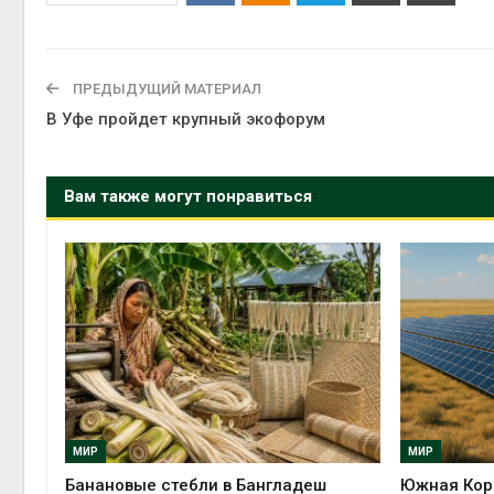
строительство мусорных
объектов и уборку
контейнерных площадок
полтор
Авг 7, 2026
Авг 7, 2
ПРЕДЫДУЩИЙ МАТЕРИАЛ
Панамский канал вновь
В Уфе пройдет крупный экофорум
ограничивает загрузку
судов из-за дефицита
пресной воды
Вам также могут понравиться
Авг 6, 2026
Авг 7, 2
МИР
МИР
Банановые стебли в Бангладеш
Южная Коре