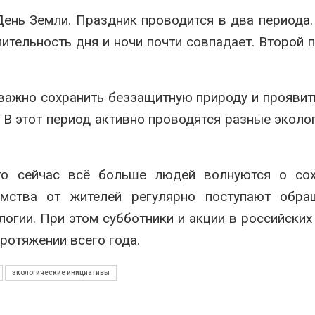
026
Авг 7, 2026
День Земли. Праздник проводится в два периода
ительность дня и ночи почти совпадает. Второй 
Микропластик из
Камчатские 
упаковки может
олени набира
усиливать риск жировой
перед осенне
болезни печени
Авг 7, 2026
026
 важно сохранить беззащитную природу и проявит
Ozon запусти
. В этот период активно проводятся разные эколо
Региональный
помощи для 
экологический контроль
Нижнего Нов
в России фактически
Авг 7, 2026
ушёл от проверок к
дению
о сейчас всё больше людей волнуются о сох
В Индии прое
026
центра Googl
мства от жителей регулярно поступают обра
столкнулся с
Южная Корея ускорит
из-за воды и
огии. При этом субботники и акции в российских
развитие солнечной
заповедника
протяжении всего года.
энергетики из-за роста
Авг 7, 2026
спроса со стороны ИИ
026
Геосинтетика
экологические инициативы
полигоне: ка
Приток воды в
инфраструкт
водохранилища Волги и
обращения с