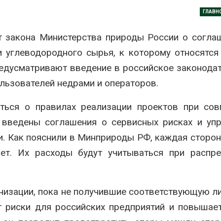
нерных площадок
полтора раза
ГЛАВН
026
Авг 7, 2026
т закона Министерства природы России о согла
Панамский канал вновь
Евросоюз по
ограничивает загрузку
увеличить вл
 углеводородного сырья, к которому относятся
судов из-за дефицита
защиту приро
пресной воды
роста ущерба
редусматривают введение в российское законода
026
Авг 7, 2026
ьзователей недрами и операторов.
В китайской провинции
Дом из стары
Шэньси из-за паводков
может обходи
иться о правилах реализации проектов при со
эвакуировали более 140
кондиционера
тыс. человек
без отоплени
 введены соглашения о сервисных рисках и уп
026
Авг 7, 2026
 Как пояснили в Минприроды РФ, каждая сторон
МЕГА и ВкусВилл
Камчатские 
чет. Их расходы будут учитываться при распр
установили
олени набира
экообменники для сбора
перед осенне
вторсырья
Авг 7, 2026
026
низации, пока не получившие соответствующую л
Ozon запусти
т риски для российских предприятий и повышае
Учёные предложили
помощи для 
получать питьевую воду
Нижнего Нов