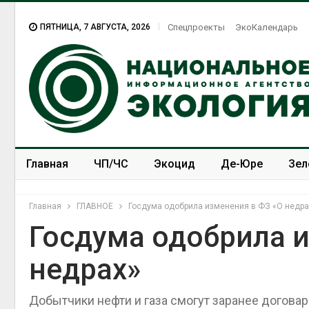
ПЯТНИЦА, 7 АВГУСТА, 2026
Спецпроекты
ЭкоКалендарь
Главная
ЧП/ЧС
Экоцид
Де-Юре
Зел
Спецпроекты
ЭкоЗОЖ
Главная
ГЛАВНОЕ
Госдума одобрила изменения в ФЗ «О недра
Госдума одобрила 
недрах»
Добытчики нефти и газа смогут заранее догова