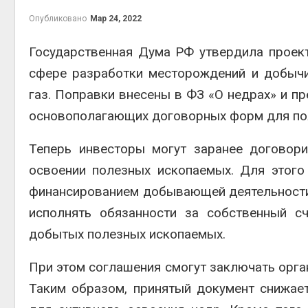
контей
Опубликовано
Мар 24, 2022
Авг 7, 2
Государственная Дума РФ утвердила проек
сфере разработки месторождений и добычи
газ. Поправки внесены в ФЗ «О недрах» и п
Авг 6, 2
основополагающих договорных форм для пол
Теперь инвесторы могут заранее договор
освоении полезных ископаемых. Для этого
Авг 6, 2
финансированием добывающей деятельности.
исполнять обязанности за собственный с
добытых полезных ископаемых.
Авг 6, 2
При этом соглашения смогут заключать орга
Таким образом, принятый документ снижае