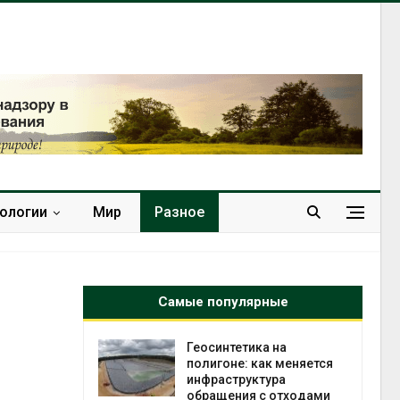
нологии
Мир
Разное
Самые популярные
в
Геосинтетика на
ща Волги и
полигоне: как меняется
те может
инфраструктура
рму почти в
обращения с отходами