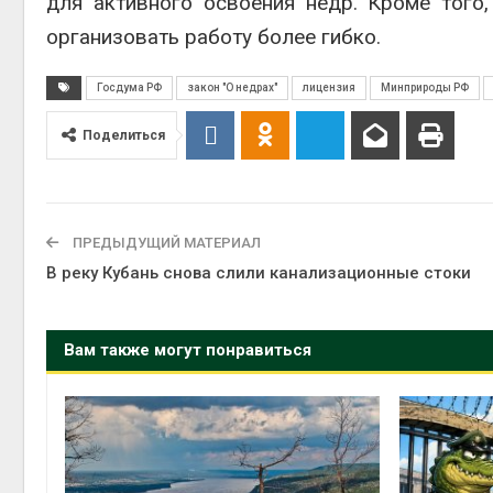
для активного освоения недр. Кроме того
организовать работу более гибко.
Авг 6, 2
Госдума РФ
закон "О недрах"
лицензия
Минприроды РФ
Поделиться
Авг 6, 2
ПРЕДЫДУЩИЙ МАТЕРИАЛ
В реку Кубань снова слили канализационные стоки
Вам также могут понравиться