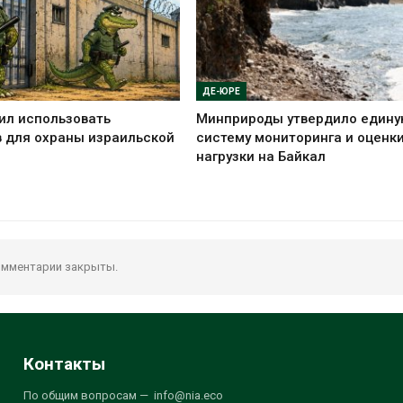
ДЕ-ЮРЕ
ил использовать
Минприроды утвердило един
 для охраны израильской
систему мониторинга и оценк
нагрузки на Байкал
мментарии закрыты.
Контакты
По общим вопросам — info@nia.eco