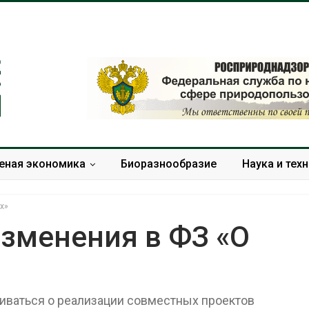
еная экономика
Биоразнообразие
Наука и тех
х»
изменения в ФЗ «О
Минприроды
Приток воды 
потребовало ускорить
водохранили
строительство мусорных
Камы в авгус
риваться о реализации совместных проектов
объектов и уборку
превысить но