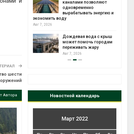
ронами и
каналами позволяют
одновременно
вырабатывать энергию и
Авг 6
кт дата-
экономить воду
e
Авг 7, 2026
 протестами
 близости
Дождевая вода с крыш
может помочь городам
переживать жару
Авг 6
Авг 7, 2026
ТЕРИАЛ
тво шести
ооружений
т Автора
Новостной календарь
Март 2022