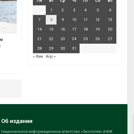
Пн
Вт
Ср
Чт
Пт
Сб
Вс
1
2
3
4
5
6
7
8
9
10
11
12
13
14
15
16
17
18
19
20
21
22
23
24
25
26
27
ую
и
28
29
30
31
« Фев
Апр »
Об издании
Национальное информационное агентство «Экология» (НИА