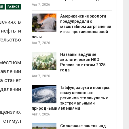
конт
Авг 7, 2026
ОЕ
РАЗНОЕ
Авг 7
Американские экологи
шениях в
требовал
предупредили о
ожения в
масштабном загрязнении
 нефть и
ды на фоне
из-за противопожарной
 от пожаров
пены
тельство
Авг 7, 2026
Авг 6
х шин
Названы ведущие
ться без
экологические НКО
вместном
 и почти
России по итогам 2025
я
года
равлении
Авг 7, 2026
Авг 6
а станет
северные
Тайфун, засуха и пожары:
еделении
ют вес
сразу несколько
й миграцией
регионов столкнулись с
экстремальными
природными явлениями
Авг 6
ицензию.
Авг 7, 2026
т сбор
т стимул
приютов
города
Солнечные панели над