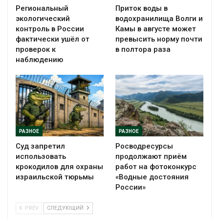
Региональный
Приток воды в
экологический
водохранилища Волги и
контроль в России
Камы в августе может
фактически ушёл от
превысить норму почти
проверок к
в полтора раза
наблюдению
РАЗНОЕ
РАЗНОЕ
Суд запретил
Росводресурсы
использовать
продолжают приём
крокодилов для охраны
работ на фотоконкурс
израильской тюрьмы
«Водные достояния
России»
PREV
СЛЕДУЮЩИЙ