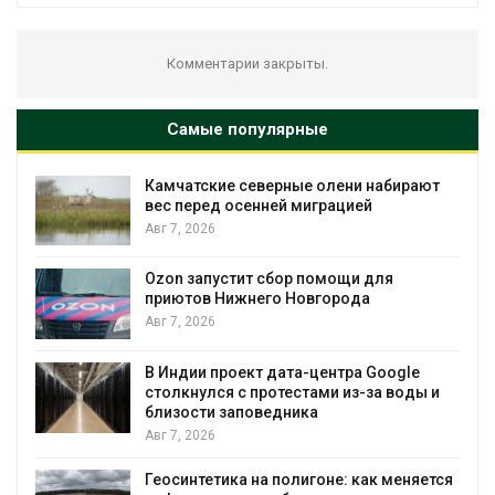
Комментарии закрыты.
Самые популярные
Камчатские северные олени набирают
и
вес перед осенней миграцией
Авг 7, 2026
А
Ozon запустит сбор помощи для
к
приютов Нижнего Новгорода
Авг 7, 2026
В Индии проект дата-центра Google
столкнулся с протестами из-за воды и
А
близости заповедника
Авг 7, 2026
Геосинтетика на полигоне: как меняется