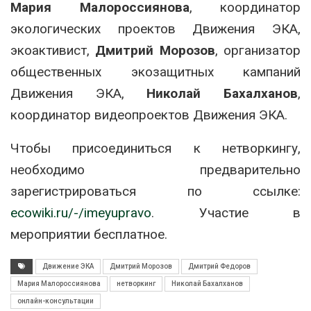
Мария Малороссиянова
, координатор
экологических проектов Движения ЭКА,
экоактивист,
Дмитрий Морозов
, организатор
общественных экозащитных кампаний
Движения ЭКА,
Николай Бахалханов
,
координатор видеопроектов Движения ЭКА.
Чтобы присоединиться к нетворкингу,
необходимо предварительно
зарегистрироваться по ссылке:
ecowiki.ru/-/imeyupravo
. Участие в
мероприятии бесплатное.
Движение ЭКА
Дмитрий Морозов
Дмитрий Федоров
Мария Малороссиянова
нетворкинг
Николай Бахалханов
онлайн-консультации