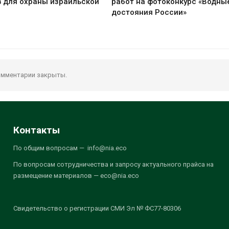
 для охраны израильской
работ на фотоконкурс «Водны
достояния России»
мментарии закрыты.
Контакты
По общим вопросам — info@nia.eco
По вопросам сотрудничества и запросу актуального прайса на
размещение материалов — eco@nia.eco
Свидетельство о регистрации СМИ Эл № ФС77-80306