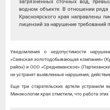
загрязненных сточных вод, превы
Авг 6, 2
водном объекте. В отношении ряда
Красноярского края направлены пи
лицензий за нарушение требований 
Авг 6, 2
Уведомления о недопустимости нарушен
«Саянская золотодобывающая компания» (Кур
район) и ООО «Среднеманское» (Партизански
не устранят выявленные нарушения, действи
Еще три старательских артели устранили 
Минэкологии края отметили, что работа этих