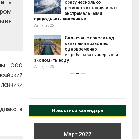
тв в
й миграцией
сразу несколько
регионов столкнулись с
Авг 6
ором
экстремальными
природными явлениями
зыве
т сбор
Авг 7, 2026
приютов
города
Солнечные панели над
каналами позволяют
Авг 6
одновременно
вырабатывать энергию и
экономить воду
аны ООО
Авг 7, 2026
исейский
шленники
Однако в
Новостной календарь
Март 2022