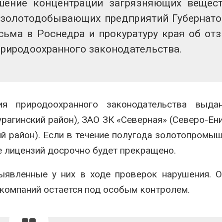
шение концентрации загрязняющих вещес
вторсырья
перед осенне
026
Авг 7, 2026
 золотодобывающих предприятий Губернат
сьма в Роснедра и прокуратуру края об от
Учёные предложили
Ozon запусти
получать питьевую воду
помощи для 
природоохранного законодательства.
из воздуха с помощью
Нижнего Нов
ветра
Авг 7, 2026
026
ия природоохранного законодательства выд
агинский район), ЗАО ЗК «Северная» (Северо-Ен
й район). Если в течение полугода золотопромы
е лицензий досрочно будет прекращено.
выявленные у них в ходе проверок нарушения. 
 компаний остается под особым контролем.