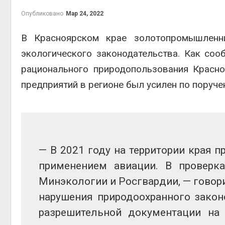
Опубликовано
Мар 24, 2022
В Красноярском крае золотопромышленн
экологического законодательства. Как соо
контей
Авг 7, 2
рационального природопользования Красн
предприятий в регионе был усилен по поруче
Авг 6, 2
— В 2021 году на территории края
применением авиации. В проверка
Минэкологии и Росгвардии, — гово
Авг 6, 2
нарушения природоохранного законо
разрешительной документации на