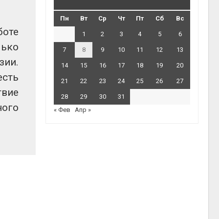
Пн
Вт
Ср
Чт
Пт
Сб
Вс
боте
1
2
3
4
5
6
лько
7
8
9
10
11
12
13
зии.
14
15
16
17
18
19
20
есть
21
22
23
24
25
26
27
твие
28
29
30
31
ного
« Фев
Апр »