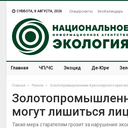
СУББОТА, 8 АВГУСТА, 2026
Спецпроекты
ЭкоКалендарь
Главная
ЧП/ЧС
Экоцид
Де-Юре
Зел
Спецпроекты
ЭкоЗОЖ
Главная
Разное
Золотопромышленники Красноярского края мо
Золотопромышленн
могут лишиться ли
Такая мера старателям грозит за нарушения эк