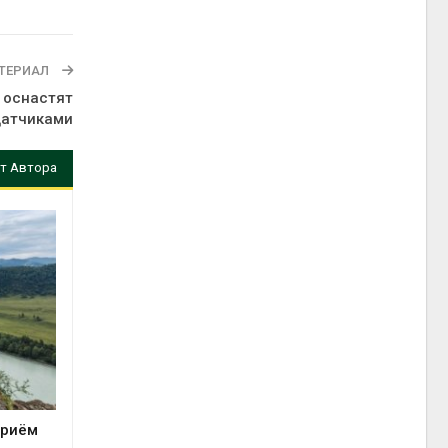
ТЕРИАЛ
 оснастят
датчиками
т Автора
приём