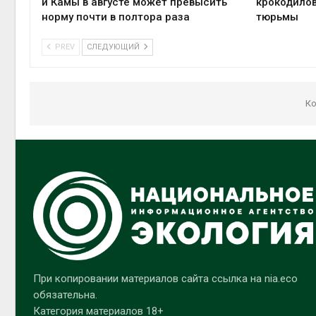
и Камы в августе может превысить
крокодилов
норму почти в полтора раза
тюрьмы
PREV
СЛЕДУЮЩИЙ
Ко
При копировании материалов сайта ссылка на nia.eco
обязательна.
Категория материалов 18+