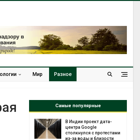
нологии
Мир
Разное
рая
Самые популярные
 ускорит
В Индии проект дата-
нечной
центра Google
-за роста
столкнулся с протестами
ороны ИИ
из-за воды и близости