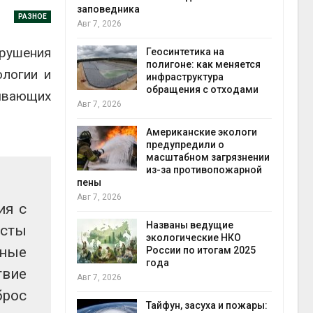
заповедника
РАЗНОЕ
Авг 7, 2026
в
рушения
ща Волги и
Геосинтетика на
те может
полигоне: как меняется
ологии и
рму почти в
инфраструктура
конт
обращения с отходами
Авг 7
бывающих
Авг 7, 2026
требовал
Американские экологи
ожения в
предупредили о
ды на фоне
масштабном загрязнении
 от пожаров
из-за противопожарной
Авг 6
пены
Авг 7, 2026
ия с
х шин
ться без
Названы ведущие
исты
 и почти
экологические НКО
нные
я
России по итогам 2025
Авг 6
года
твие
Авг 7, 2026
брос
северные
ют вес
Тайфун, засуха и пожары: