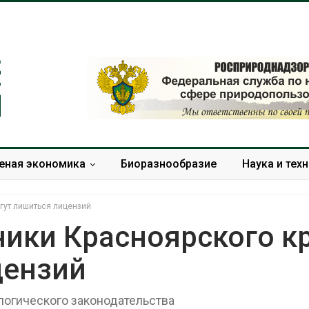
еная экономика
Биоразнообразие
Наука и тех
гут лишиться лицензий
ики Красноярского к
цензий
Дождевая вода с крыш
Южная Корея
может помочь городам
развитие сол
переживать жару
энергетики из
ологического законодательства
спроса со ст
Авг 7, 2026