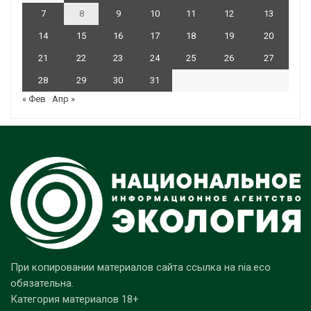
7
8
9
10
11
12
13
14
15
16
17
18
19
20
21
22
23
24
25
26
27
28
29
30
31
« Фев
Апр »
При копировании материалов сайта ссылка на nia.eco
обязательна.
Категория материалов 18+