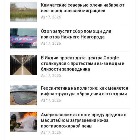
Камчатские северные олени набирают
вес перед осенней миграцией
Авг 7, 2026
Авг
Ozon запустит сбор помощи для
приютов Нижнего Новгорода
Авг 7, 2026
В Индии проект дата-центра Google
столкнулся с протестами из-за воды и
Авг
близости заповедника
Авг 7, 2026
Геосинтетика на полигоне: как меняется
инфраструктура обращения с отходами
Авг 7, 2026
Американские экологи предупредили о
масштабном загрязнении из-за
противопожарной пены
Авг 7, 2026