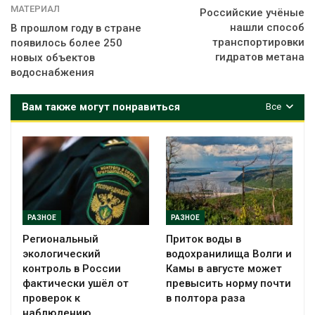
МАТЕРИАЛ
Российские учёные
нашли способ
В прошлом году в стране
транспортировки
появилось более 250
гидратов метана
новых объектов
водоснабжения
Вам также могут понравиться
Все
РАЗНОЕ
РАЗНОЕ
Региональный
Приток воды в
экологический
водохранилища Волги и
контроль в России
Камы в августе может
фактически ушёл от
превысить норму почти
проверок к
в полтора раза
наблюдению