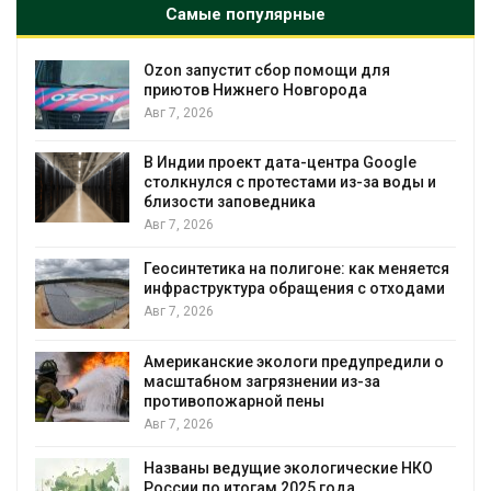
Самые популярные
Ozon запустит сбор помощи для
к
приютов Нижнего Новгорода
Авг 7, 2026
А
В Индии проект дата-центра Google
столкнулся с протестами из-за воды и
близости заповедника
Авг 7, 2026
Геосинтетика на полигоне: как меняется
инфраструктура обращения с отходами
Авг 7, 2026
Американские экологи предупредили о
масштабном загрязнении из-за
противопожарной пены
Авг 7, 2026
Названы ведущие экологические НКО
России по итогам 2025 года