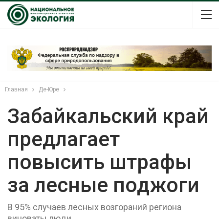
Главная
Де-Юре
Забайкальский край
предлагает
повысить штрафы
за лесные поджоги
В 95% случаев лесных возгораний региона
виноваты люди