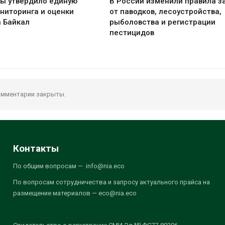
ы утвердило единую
В России изменили правила 
ниторинга и оценки
от паводков, лесоустройства,
а Байкал
рыболовства и регистрации
пестицидов
мментарии закрыты.
Контакты
По общим вопросам — info@nia.eco
По вопросам сотрудничества и запросу актуального прайса на
размещение материалов — eco@nia.eco