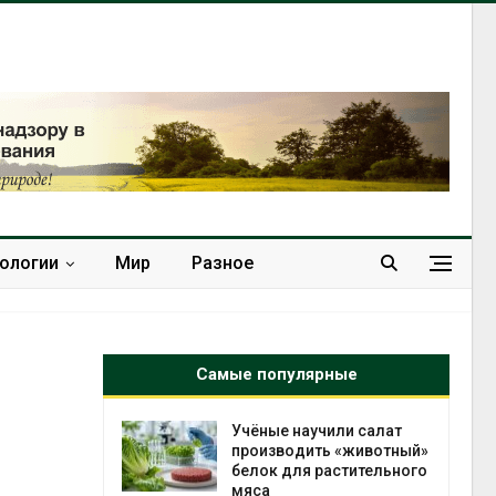
нологии
Мир
Разное
Самые популярные
провинции
Учёные научили салат
 паводков
производить «животный»
 более 140
белок для растительного
мяса