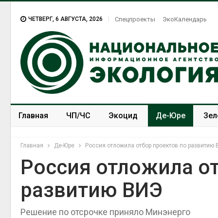
ЧЕТВЕРГ, 6 АВГУСТА, 2026
Спецпроекты
ЭкоКалендарь
Главная
ЧП/ЧС
Экоцид
Де-Юре
Зел
Спецпроекты
ЭкоЗОЖ
Главная
Де-Юре
Россия отложила отбор проектов по развитию
Россия отложила от
развитию ВИЭ
Решение по отсрочке приняло Минэнерго