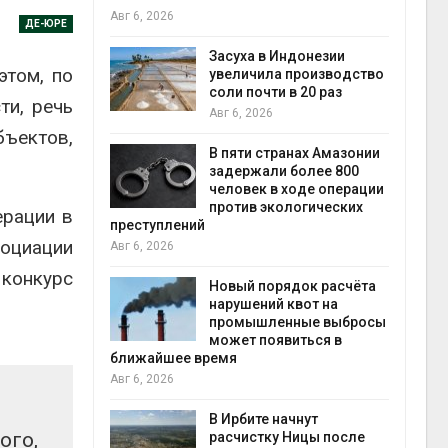
Авг 6, 2026
ДЕ-ЮРЕ
илл
Засуха в Индонезии
этом, по
увеличила производство
и для сбора
соли почти в 20 раз
ти, речь
Авг 6, 2026
Авг 6
бъектов,
В пяти странах Амазонии
ложили
задержали более 800
ьевую воду
человек в ходе операции
 помощью
против экологических
ерации в
преступлений
социации
Авг 6, 2026
 конкурс
«Экопульс»
Новый порядок расчёта
я мусорных
нарушений квот на
устят в
промышленные выбросы
Авг 5
может появиться в
ближайшее время
Авг 6, 2026
т всё
ой
В Ирбите начнут
ого,
а засух,
расчистку Ницы после
Авг 5