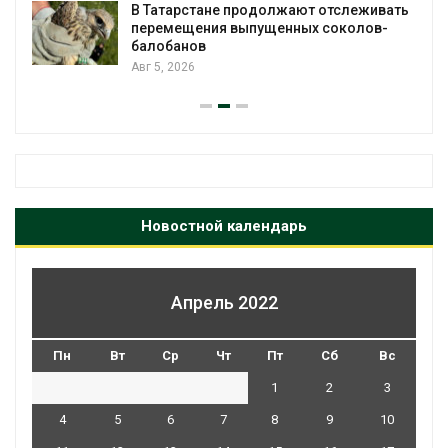
В Татарстане продолжают отслеживать
з
перемещения выпущенных соколов-
балобанов
Авг 5, 2026
Новостной календарь
Апрель 2022
Пн
Вт
Ср
Чт
Пт
Сб
Вс
1
2
3
4
5
6
7
8
9
10