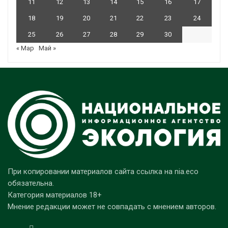
11
12
13
14
15
16
17
18
19
20
21
22
23
24
25
26
27
28
29
30
« Мар
Май »
При копировании материалов сайта ссылка на nia.eco
обязательна.
Категория материалов 18+
Мнение редакции может не совпадать с мнением авторов.