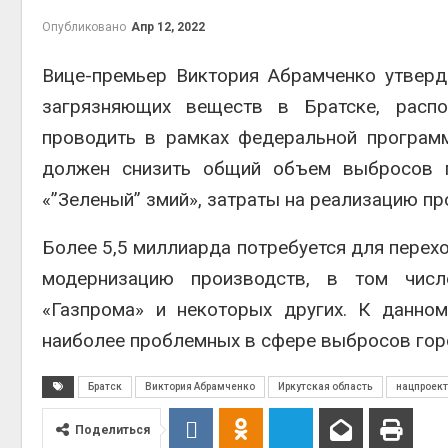
приро
Опубликовано
Апр 12, 2022
Авг 7, 2
Вице-премьер Виктория Абрамченко утвер
загрязняющих веществ в Братске, распо
проводить в рамках федеральной программ
эконом
должен снизить общий объем выбросов по
Авг 7, 2
«”Зеленый” змий», затраты на реализацию пр
Более 5,5 миллиарда потребуется для перехо
модернизацию производств, в том числе
«Газпрома» и некоторых других. К данно
наиболее проблемных в сфере выбросов горо
контей
Братск
Виктория Абрамченко
Иркутская область
нацпроект
Авг 7, 2
Поделиться