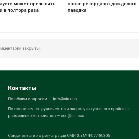
вгусте может превысить
после рекордного дождевого
и в полтора раза
паводка
мментарии закрыты.
Контакты
По общим вопросам — info@nia.eco
По вопросам сотрудничества и запросу актуального прайса на
размещение материалов — eco@nia.eco
Свидетельство о регистрации СМИ Эл № ФС77-80306