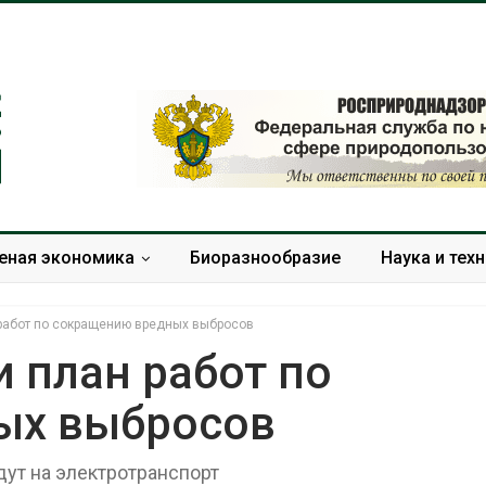
еная экономика
Биоразнообразие
Наука и тех
 работ по сокращению вредных выбросов
и план работ по
ых выбросов
Тайфун, засуха и пожары:
Микропласти
сразу несколько
упаковки мо
регионов столкнулись с
усиливать ри
ут на электротранспорт
экстремальными
болезни пече