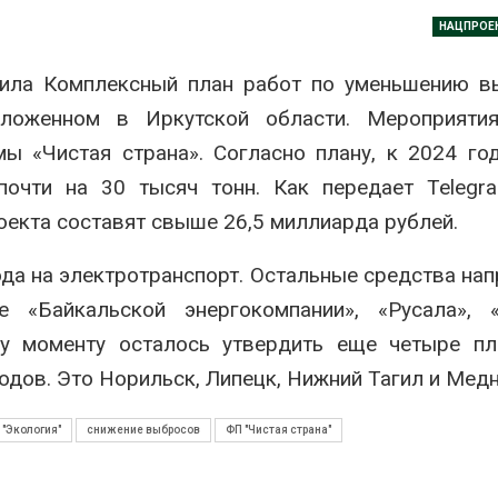
дными явлениями
Авг 8, 2026
НАЦПРОЕ
026
Региональны
дила Комплексный план работ по уменьшению в
Солнечные панели над
экологически
каналами позволяют
в России фак
ложенном в Иркутской области. Мероприятия
одновременно
ушёл от пров
вырабатывать энергию и
наблюдению
ы «Чистая страна». Согласно плану, к 2024 го
ить воду
Авг 8, 2026
чти на 30 тысяч тонн. Как передает Telegra
026
Южная Корея
оекта составят свыше 26,5 миллиарда рублей.
Дождевая вода с крыш
развитие сол
может помочь городам
энергетики из
переживать жару
спроса со ст
да на электротранспорт. Остальные средства нап
Авг 7, 2026
Авг 7, 2026
 «Байкальской энергокомпании», «Русала», «
Минприроды
Приток воды 
му моменту осталось утвердить еще четыре пл
потребовало ускорить
водохранили
дов. Это Норильск, Липецк, Нижний Тагил и Медн
строительство мусорных
Камы в авгус
объектов и уборку
превысить но
нерных площадок
полтора раза
 "Экология"
снижение выбросов
ФП "Чистая страна"
026
Авг 7, 2026
Панамский канал вновь
Евросоюз по