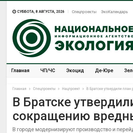
СУББОТА, 8 АВГУСТА, 2026
Спецпроекты
ЭкоКалендарь
Главная
ЧП/ЧС
Экоцид
Де-Юре
Зел
Спецпроекты
ЭкоЗОЖ
Главная
Спецпроекты
Нацпроект
В Братске утвердили план
В Братске утвердил
сокращению вредн
В городе модернизируют производство и перейд