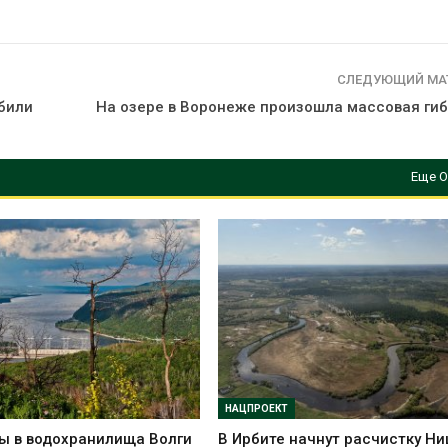
ограничивает загрузку
увеличить вл
судов из-за дефицита
защиту приро
пресной воды
роста ущерба
026
Авг 7, 2026
СЛЕДУЮЩИЙ МА
В китайской провинции
Дом из стары
били
На озере в Воронеже произошла массовая гиб
Шэньси из-за паводков
может обходи
эвакуировали более 140
кондиционера
тыс. человек
без отоплени
Еще О
026
Авг 7, 2026
НАЦПРОЕКТ
ы в водохранилища Волги
В Ирбите начнут расчистку Н