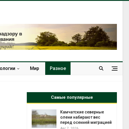
нологии
Мир
Разное
Самые популярные
к из
Камчатские северные
жет
олени набирают вес
ск жировой
перед осенней миграцией
ни
Авг 7, 2026