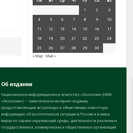
Пн
Вт
Ср
Чт
Пт
Сб
Вс
1
2
3
4
5
6
7
8
9
10
11
12
13
14
15
16
17
18
19
20
21
22
23
24
25
26
27
28
29
30
« Мар
Май »
Об издании
Национальное информационное агентство «Экология» (НИА
«Экология») — тематическое интернет-издание,
предоставляющее актуальную и объективную новостную
информацию об экологической ситуации в России и в мире,
мерах по охране окружающей среды, деятельности различных
государственных, коммерческих и общественных организаций