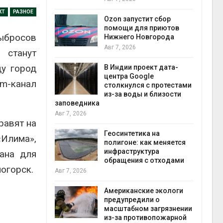
прир
КТ
РАЗНОЕ
Авг 7
Ozon запустит сбор
й
помощи для приютов
ыбросов
й контроль
Нижнего Новгорода
тически
Авг 7, 2026
 станут
ерок к
ду город
В Индии проект дата-
экон
центра Google
m-канал
Авг 7
столкнулся с протестами
 ускорит
из-за воды и близости
нечной
заповедника
-за роста
Авг 7, 2026
ороны ИИ
равят на
Геосинтетика на
Илима»,
полигоне: как меняется
в
инфраструктура
ана для
ща Волги и
обращения с отходами
огорск.
те может
Авг 7, 2026
рму почти в
конт
Американские экологи
Авг 7
предупредили о
масштабном загрязнении
требовал
из-за противопожарной