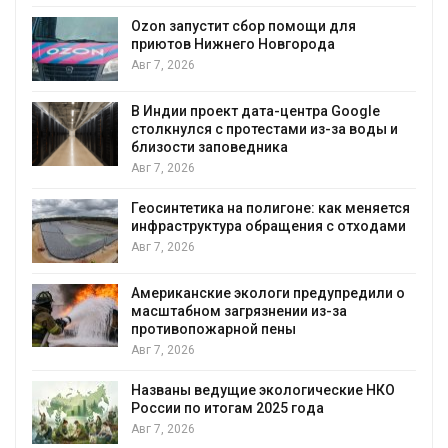
А
Ozon запустит сбор помощи для
к
приютов Нижнего Новгорода
Авг 7, 2026
В Индии проект дата-центра Google
столкнулся с протестами из-за воды и
А
близости заповедника
Авг 7, 2026
Геосинтетика на полигоне: как меняется
инфраструктура обращения с отходами
Авг 7, 2026
Американские экологи предупредили о
масштабном загрязнении из-за
противопожарной пены
Авг 7, 2026
Названы ведущие экологические НКО
России по итогам 2025 года
Авг 7, 2026
я