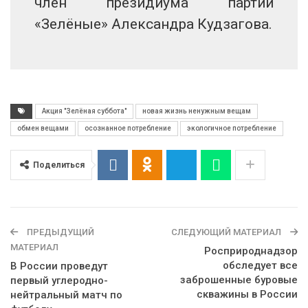
член президиума партии
«Зелёные» Александра Кудзагова.
Акция "Зелёная суббота"
новая жизнь ненужным вещам
обмен вещами
осознанное потребление
экологичное потребление
Поделиться
ПРЕДЫДУЩИЙ
СЛЕДУЮЩИЙ МАТЕРИАЛ
МАТЕРИАЛ
Росприроднадзор
обследует все
В России проведут
заброшенные буровые
первый углеродно-
скважины в России
нейтральный матч по