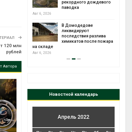
 рубок
рекордного дождевого
паводка
Авг 6, 2026
чаево-
явили новые
В Домодедове
астания
ликвидируют
экол
ых растений
последствия разлива
Авг 5
ТЕРИАЛ
химикатов после пожара
т 120 млн
на складе
рублей
Авг 6, 2026
т Автора
Новостной календарь
Апрель 2022