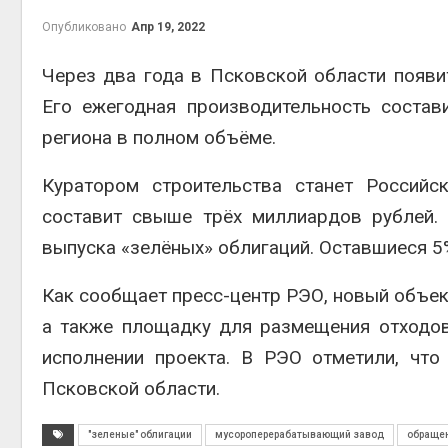
Опубликовано
Апр 19, 2022
Через два года в Псковской области появ
Его ежегодная производительность состав
Авг 6, 2
региона в полном объёме.
Куратором строительства станет Российс
составит свыше трёх миллиардов рублей.
выпуска «зелёных» облигаций. Оставшиеся 5
Как сообщает пресс-центр РЭО, новый объек
а также площадку для размещения отходов
Авг 5, 2
исполнении проекта. В РЭО отметили, чт
Псковской области.
"зеленые" облигации
мусороперерабатывающий завод
обращен
Авг 5, 2