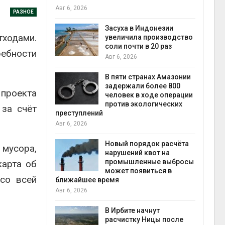
Авг 6, 2026
РАЗНОЕ
илл
Засуха в Индонезии
тходами.
увеличила производство
и для сбора
соли почти в 20 раз
ребности
Авг 6, 2026
Авг 6
В пяти странах Амазонии
ложили
задержали более 800
 проекта
ьевую воду
человек в ходе операции
 помощью
против экологических
за счёт
преступлений
Авг 6, 2026
«Экопульс»
Новый порядок расчёта
 мусора,
я мусорных
нарушений квот на
устят в
промышленные выбросы
карта об
Авг 5
может появиться в
 со всей
ближайшее время
Авг 6, 2026
т всё
ой
В Ирбите начнут
а засух,
расчистку Ницы после
Авг 5