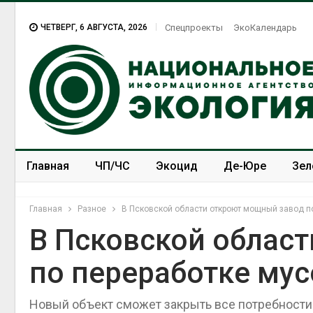
ЧЕТВЕРГ, 6 АВГУСТА, 2026
Спецпроекты
ЭкоКалендарь
Главная
ЧП/ЧС
Экоцид
Де-Юре
Зел
Спецпроекты
ЭкоЗОЖ
Главная
Разное
В Псковской области откроют мощный завод п
В Псковской облас
по переработке мус
Новый объект сможет закрыть все потребности