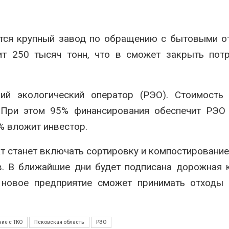
Авг 6, 2026
В Австралии снизят
стоимость установки
МЕГА и ВкусВ
ится крупный завод по обращению с бытовыми о
солнечных панелей для
установили
бизнеса
экообменник
ит 250 тысяч тонн, что в сможет закрыть пот
вторсырья
026
Авг 6, 2026
Москвариум отметит 11-
летие трёхдневным
Учёные пред
кий экологический оператор (РЭО). Стоимость
фестивалем
получать пит
из воздуха с
Авг 5, 2026
 При этом 95% финансирования обеспечит РЭО 
ветра
% вложит инвестор.
Авг 6, 2026
В Кении противников
строительства АЭС
проверяют по статье о
Приложение 
т станет включать сортировку и компостирование
терроризме
для контрол
площадок зап
. В ближайшие дни будет подписана дорожная 
026
сентябре
о новое предприятие сможет принимать отходы
Авг 6, 2026
Суд запретил
использовать
крокодилов для охраны
Европа теряе
израильской тюрьмы
больше лесн
ие с ТКО
Псковская область
РЭО
биомассы из-з
026