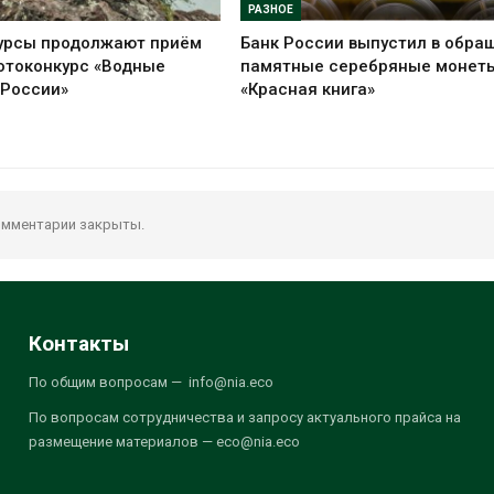
РАЗНОЕ
урсы продолжают приём
Банк России выпустил в обра
отоконкурс «Водные
памятные серебряные монет
 России»
«Красная книга»
мментарии закрыты.
Контакты
По общим вопросам — info@nia.eco
По вопросам сотрудничества и запросу актуального прайса на
размещение материалов — eco@nia.eco