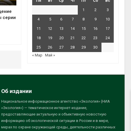
Пн
Вт
Ср
Чт
Пт
Сб
Вс
1
2
3
щение
ы серии
4
5
6
7
8
9
10
11
12
13
14
15
16
17
18
19
20
21
22
23
24
25
26
27
28
29
30
« Мар
Май »
Об издании
Национальное информационное агентство «Экология» (НИА
«Экология») — тематическое интернет-издание,
предоставляющее актуальную и объективную новостную
информацию об экологической ситуации в России и в мире,
мерах по охране окружающей среды, деятельности различных