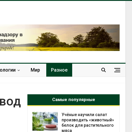
нологии
Мир
Разное
авод
Самые популярные
провинции
Учёные научили салат
 паводков
производить «животный»
 более 140
белок для растительного
мяса