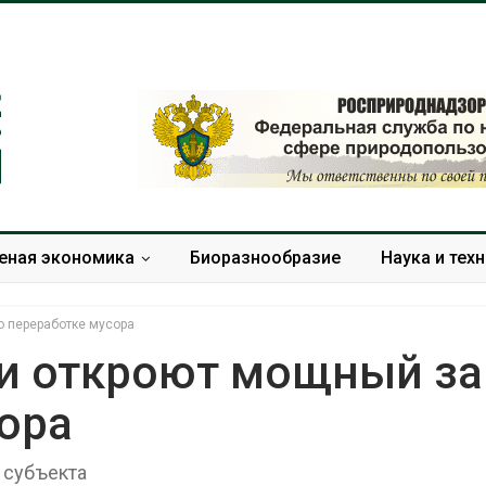
еная экономика
Биоразнообразие
Наука и тех
о переработке мусора
ти откроют мощный з
ора
Изменение климата
В китайской 
меняет ареалы бабочек
Шэньси из-за
по всему миру
эвакуировали
 субъекта
тыс. человек
Авг 6, 2026