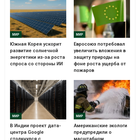
МИР
МИР
Южная Корея ускорит
Евросоюз потребовал
развитие солнечной
увеличить вложения в
энергетики из-за роста
защиту природы на
спроса со стороны ИИ
фоне роста ущерба от
пожаров
МИР
МИР
В Индии проект дата-
Американские экологи
центра Google
предупредили о
столкнулся с
масштабном