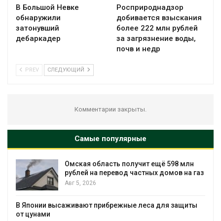
В Большой Невке
Росприроднадзор
обнаружили
добивается взыскания
затонувший
более 222 млн рублей
дебаркадер
за загрязнение воды,
почв и недр
PREV
СЛЕДУЮЩИЙ
Комментарии закрыты.
Самые популярные
чит ещё 598 млн
В Татарстане продолжают
астных домов на газ
перемещения выпущенных
балобанов
Авг 5, 2026
 леса для защиты
Минприроды утвердило ед
мониторинга и оценки нагр