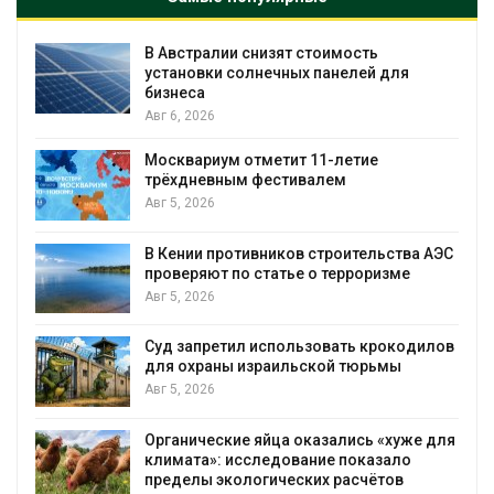
В Австралии снизят стоимость
установки солнечных панелей для
бизнеса
Авг 6, 2026
Москвариум отметит 11-летие
трёхдневным фестивалем
А
Авг 5, 2026
т
В Кении противников строительства АЭС
проверяют по статье о терроризме
Авг 5, 2026
Суд запретил использовать крокодилов
для охраны израильской тюрьмы
Авг 5, 2026
Органические яйца оказались «хуже для
климата»: исследование показало
пределы экологических расчётов