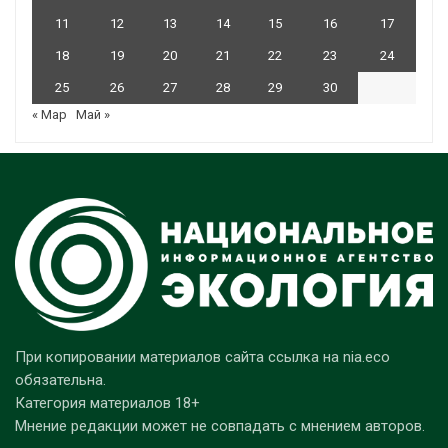
11
12
13
14
15
16
17
18
19
20
21
22
23
24
25
26
27
28
29
30
« Мар
Май »
При копировании материалов сайта ссылка на nia.eco
обязательна.
Категория материалов 18+
Мнение редакции может не совпадать с мнением авторов.