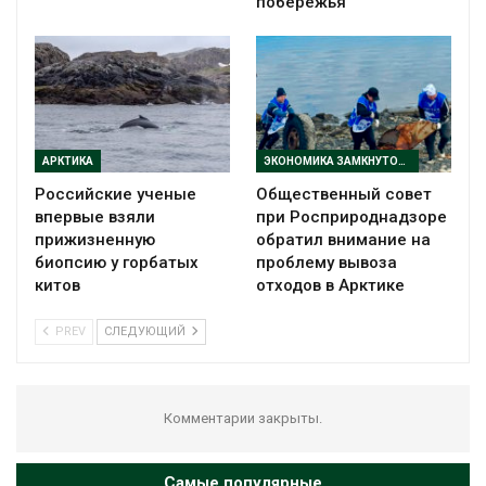
побережья
АРКТИКА
ЭКОНОМИКА ЗАМКНУТОГО ЦИКЛА
Российские ученые
Общественный совет
впервые взяли
при Росприроднадзоре
прижизненную
обратил внимание на
биопсию у горбатых
проблему вывоза
китов
отходов в Арктике
PREV
СЛЕДУЮЩИЙ
Комментарии закрыты.
Самые популярные