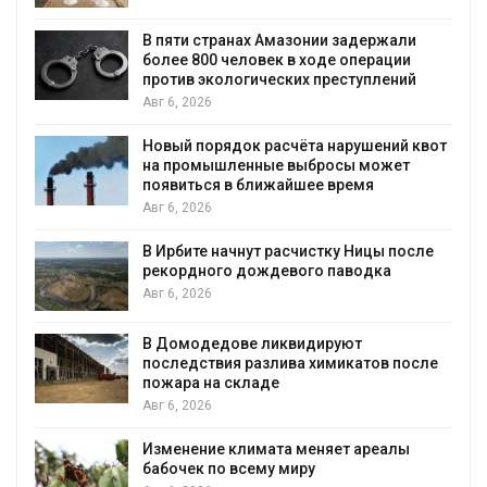
Авг 6, 2026
ии задержали
Москвариум отметит 11-лет
оде операции
трёхдневным фестивалем
преступлений
Авг 5, 2026
а нарушений квот
В Кении противников строит
бросы может
проверяют по статье о терр
е время
Авг 5, 2026
Суд запретил использовать
стку Ницы после
для охраны израильской т
о паводка
Авг 5, 2026
Органические яйца оказалис
ируют
климата»: исследование по
химикатов после
пределы экологических рас
Авг 5, 2026
Стартовал прием заявок на
няет ареалы
экологическую премию
«Экопозитив-2026»