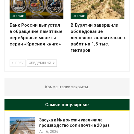
РАЗНОЕ
РАЗНОЕ
Банк России выпустил
В Бурятии завершили
в обращение памятные
обследование
серебряные монеты
лесовосстановительных
серии «Красная книга»
работ на 1,5 тыс.
гектаров
PREV
СЛЕДУЮЩИЙ
Комментарии закрыты.
Самые популярные
еличила
В Австралии снизят стоимос
ти в 20 раз
установки солнечных панел
бизнеса