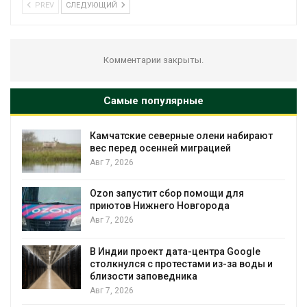
PREV
СЛЕДУЮЩИЙ
Комментарии закрыты.
Самые популярные
Камчатские северные олени набирают
и
вес перед осенней миграцией
Авг 7, 2026
А
Ozon запустит сбор помощи для
к
приютов Нижнего Новгорода
Авг 7, 2026
В Индии проект дата-центра Google
столкнулся с протестами из-за воды и
А
близости заповедника
Авг 7, 2026