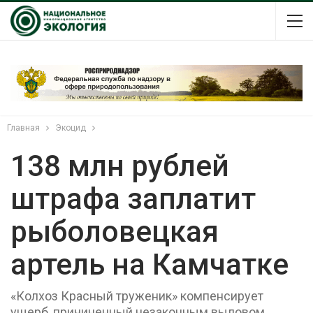
Главная
Экоцид
138 млн рублей
штрафа заплатит
рыболовецкая
артель на Камчатке
«Колхоз Красный труженик» компенсирует
ущерб, причиненный незаконным выловом