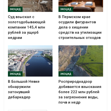
ЭКОЦИД
ЭКОЦИД
Суд взыскал с
В Пермском крае
золотодобывающей
осудили фигурантов
компании 145,4 млн
дела о хищении
рублей за ущерб
средств на утилизации
недрам
строительных отходов
ЭКОЦИД
ЭКОЦИД
В Большой Невке
Росприроднадзор
обнаружили
добивается взыскания
затонувший
более 222 млн рублей
дебаркадер
за загрязнение воды,
почв и недр