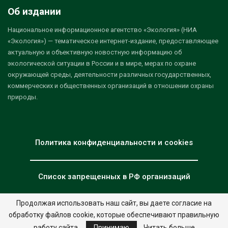
Об издании
Национальное информационное агентство «Экология» (НИА
«Экология») — тематическое интернет-издание, предоставляющее
актуальную и объективную новостную информацию об
экологической ситуации в России и в мире, мерах по охране
окружающей среды, деятельности различных государственных,
коммерческих и общественных организаций в отношении охраны
природы.
Политика конфиденциальности и cookies
Список запрещенных в РФ организаций
Продолжая использовать наш сайт, вы даете согласие на
обработку файлов cookie, которые обеспечивают правильную
© 2026 - НИА "Экология". Все права защищены.
Дизайн:
nia.eco
работу сайта.
Принимаю
Читать больше