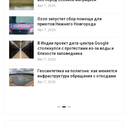
Авг 7, 2026
А
Ozon запустит сбор помощи для
к
приютов Нижнего Новгорода
Авг 7, 2026
В Индии проект дата-центра Google
столкнулся с протестами из-за воды и
А
близости заповедника
Авг 7, 2026
Геосинтетика на полигоне: как меняется
инфраструктура обращения с отходами
Авг 7, 2026