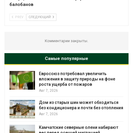
балобанов
PREV
СЛЕДУЮЩИЙ
Комментарии закрыты.
Самые популярные
Евросоюз потребовал увеличить
вложения в защиту природы на фоне
роста ущерба от пожаров
Авг 7, 2026
Дом из старых шин может обходиться
без кондиционера и почти без отопления
Авг 7, 2026
Камчатские северные олени набирают
и
вес перед осенней миграцией