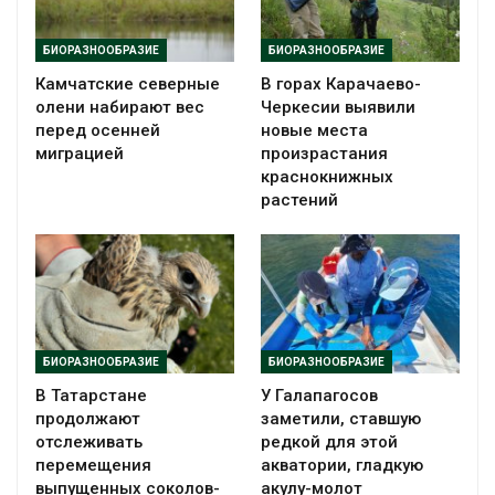
БИОРАЗНООБРАЗИЕ
БИОРАЗНООБРАЗИЕ
Камчатские северные
В горах Карачаево-
олени набирают вес
Черкесии выявили
перед осенней
новые места
миграцией
произрастания
краснокнижных
растений
БИОРАЗНООБРАЗИЕ
БИОРАЗНООБРАЗИЕ
В Татарстане
У Галапагосов
продолжают
заметили, ставшую
отслеживать
редкой для этой
перемещения
акватории, гладкую
выпущенных соколов-
акулу-молот