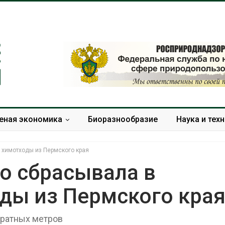
еная экономика
Биоразнообразие
Наука и тех
 химотходы из Пермского края
о сбрасывала в
ды из Пермского кра
Дождевая вода с крыш
Южная Корея
может помочь городам
развитие сол
переживать жару
энергетики из
дратных метров
спроса со ст
Авг 7, 2026