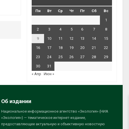
Пн
Вт
Ср
Чт
Пт
Сб
Вс
1
2
3
4
5
6
7
8
9
10
11
12
13
14
15
16
17
18
19
20
21
22
23
24
25
26
27
28
29
30
31
« Апр
Июн »
Об издании
Национальное информационное агентство «Экология» (НИА
«Экология») — тематическое интернет-издание,
предоставляющее актуальную и объективную новостную