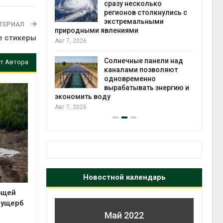
й миграцией
сразу несколько
регионов столкнулись с
Авг 6
экстремальными
ТЕРИАЛ
природными явлениями
т сбор
е стикеры
Авг 7, 2026
приютов
города
Солнечные панели над
т Автора
каналами позволяют
Авг 6
одновременно
вырабатывать энергию и
экономить воду
Авг 7, 2026
Новостной календарь
ющей
 ущерб
Май 2022