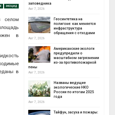
заповедника
Е
ЭКОЦИД
Авг 7, 2026
в
с селом
ща Волги и
Геосинтетика на
те может
полигоне: как меняется
площадь
рму почти в
инфраструктура
конт
обращения с отходами
Авг 7
ложен в
Авг 7, 2026
требовал
Американские экологи
ожения в
предупредили о
Жидкость
ды на фоне
масштабном загрязнении
 от пожаров
из-за противопожарной
бходимые
Авг 6
пены
реданы в
Авг 7, 2026
х шин
ться без
Названы ведущие
 и почти
экологические НКО
я
России по итогам 2025
Авг 6
года
Авг 7, 2026
северные
ют вес
Тайфун, засуха и пожары: