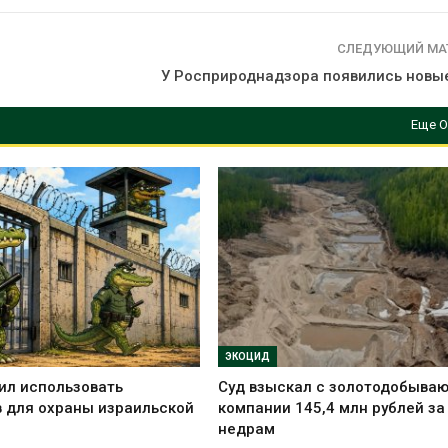
вторсырья
перед осенне
026
Авг 7, 2026
СЛЕДУЮЩИЙ МА
Учёные предложили
Ozon запусти
У Росприроднадзора появились новы
получать питьевую воду
помощи для 
из воздуха с помощью
Нижнего Нов
ветра
Еще О
Авг 7, 2026
026
ЭКОЦИД
ил использовать
Суд взыскал с золотодобыва
 для охраны израильской
компании 145,4 млн рублей за
недрам