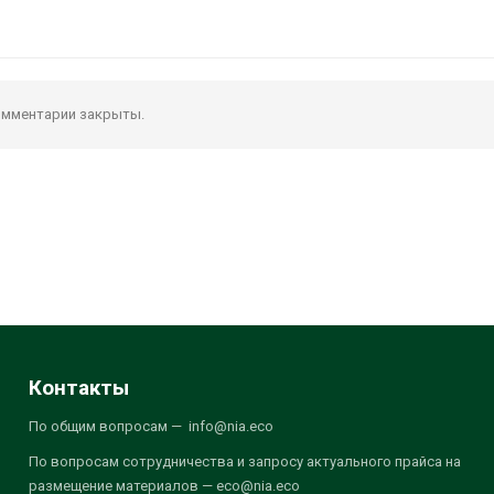
мментарии закрыты.
Контакты
По общим вопросам — info@nia.eco
По вопросам сотрудничества и запросу актуального прайса на
размещение материалов — eco@nia.eco