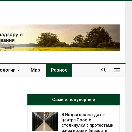
нологии
Мир
Разное
Самые популярные
я
 ускорит
В Индии проект дата-
нечной
центра Google
-за роста
столкнулся с протестами
ороны ИИ
из-за воды и близости