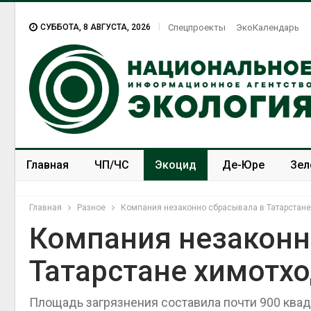
СУББОТА, 8 АВГУСТА, 2026
Спецпроекты
ЭкоКалендарь
Главная
ЧП/ЧС
Экоцид
Де-Юре
Зел
Спецпроекты
ЭкоЗОЖ
Главная
Разное
Компания незаконно сбрасывала в Татарстане
Компания незаконн
Татарстане химотхо
Площадь загрязнения составила почти 900 ква