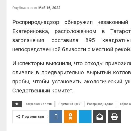
Опубликовано
Май 16, 2022
Росприроднадзор обнаружил незаконны
Екатериновка, расположенном в Татарс
контей
Авг 7, 2
загрязнения составила 895 квадратн
непосредственной близости с местной рекой.
Инспекторы выяснили, что отходы привозил
сливали в предварительно вырытый котлов
Авг 6, 2
пробы, чтобы установить экологический 
Следственный комитет.
загрязнение почв
Пермский край
Росприроднадзор
сброс 
Авг 6, 2
Поделиться