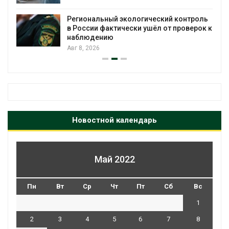
Региональный экологический контроль
в России фактически ушёл от проверок к
наблюдению
Авг 8, 2026
Новостной календарь
Май 2022
Пн
Вт
Ср
Чт
Пт
Сб
Вс
1
2
3
4
5
6
7
8