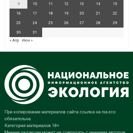
9
10
11
12
13
14
15
16
17
18
19
20
21
22
23
24
25
26
27
28
29
30
31
« Апр
Июн »
При копировании материалов сайта ссылка на nia.eco
обязательна.
Категория материалов 18+
Мнение редакции может не совпадать с мнением авторов.