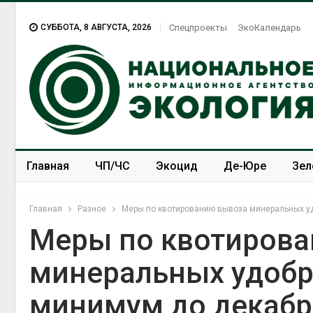
СУББОТА, 8 АВГУСТА, 2026
Спецпроекты
ЭкоКалендарь
Главная
ЧП/ЧС
Экоцид
Де-Юре
Зел
Спецпроекты
ЭкоЗОЖ
Главная
Разное
Меры по квотированию вывоза минеральных у
Меры по квотиров
минеральных удобр
минимум до декабр