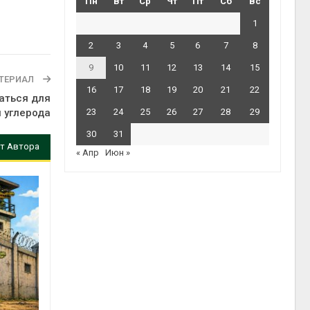
Пн
Вт
Ср
Чт
Пт
Сб
Вс
1
2
3
4
5
6
7
8
9
10
11
12
13
14
15
ТЕРИАЛ
16
17
18
19
20
21
22
аться для
 углерода
23
24
25
26
27
28
29
30
31
т Автора
« Апр
Июн »