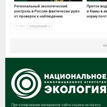
Региональный экологический
Приток вод
контроль в России фактически ушёл
и Камы в а
от проверок к наблюдению
норму почт
PREV
СЛЕДУЮЩИЙ
Ко
При копировании материалов сайта ссылка на nia.eco