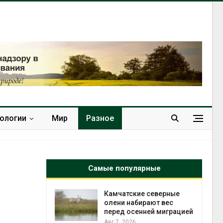
нологии
Мир
Разное
Самые популярные
к из
Камчатские северные
жет
олени набирают вес
ск жировой
перед осенней миграцией
ни
Авг 7, 2026