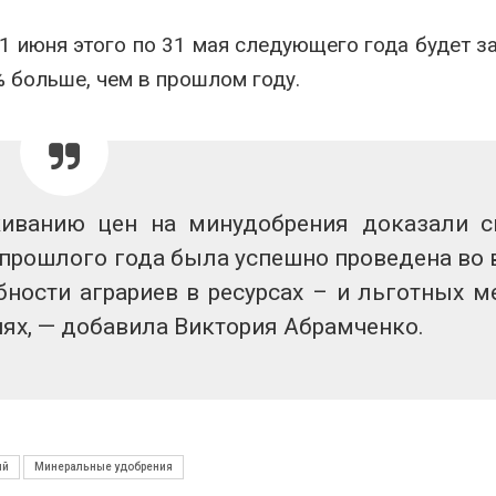
ограничивает загрузку
увеличить вл
судов из-за дефицита
защиту приро
1 июня этого по 31 мая следующего года будет з
пресной воды
роста ущерба
026
Авг 7, 2026
% больше, чем в прошлом году.
В китайской провинции
Дом из стары
Шэньси из-за паводков
может обходи
эвакуировали более 140
кондиционера
тыс. человек
без отоплени
026
Авг 7, 2026
иванию цен на минудобрения доказали 
прошлого года была успешно проведена во 
бности аграриев в ресурсах – и льготных м
ях, — добавила Виктория Абрамченко.
ий
Минеральные удобрения