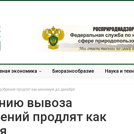
еная экономика
Биоразнообразие
Наука и тех
добрений продлят как минимум до декабря
анию вывоза
ений продлят как
Тайфун, засуха и пожары:
Микропласти
сразу несколько
упаковки мо
я
регионов столкнулись с
усиливать ри
экстремальными
болезни пече