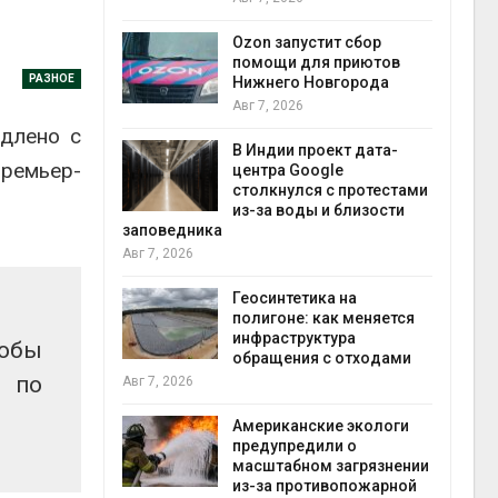
прир
Авг 7
Ozon запустит сбор
й
помощи для приютов
РАЗНОЕ
й контроль
Нижнего Новгорода
тически
Авг 7, 2026
ерок к
одлено с
В Индии проект дата-
экон
премьер-
центра Google
Авг 7
столкнулся с протестами
 ускорит
из-за воды и близости
нечной
заповедника
-за роста
Авг 7, 2026
ороны ИИ
Геосинтетика на
полигоне: как меняется
в
инфраструктура
тобы
ща Волги и
обращения с отходами
те может
 по
Авг 7, 2026
рму почти в
конт
Американские экологи
Авг 7
предупредили о
масштабном загрязнении
требовал
из-за противопожарной