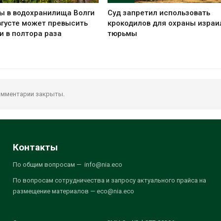
ы в водохранилища Волги
Суд запретил использовать
вгусте может превысить
крокодилов для охраны израи
и в полтора раза
тюрьмы
мментарии закрыты.
Контакты
По общим вопросам — info@nia.eco
По вопросам сотрудничества и запросу актуального прайса на
размещение материалов — eco@nia.eco