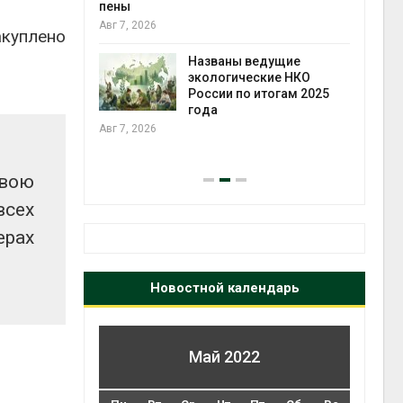
ожения в
пены
ды на фоне
Авг 7, 2026
акуплено
 от пожаров
Авг 6
Названы ведущие
экологические НКО
х шин
России по итогам 2025
ться без
года
 и почти
Авг 7, 2026
я
Авг 6
свою
всех
ерах
Новостной календарь
Май 2022