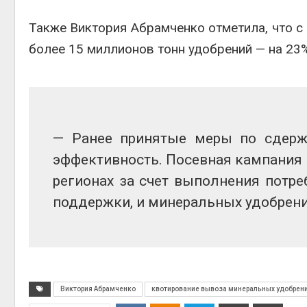
Также Виктория Абрамченко отметила, что с 
Авг 6, 2
более 15 миллионов тонн удобрений — на 23
Авг 6, 2
— Ранее принятые меры по сдерж
эффективность. Посевная кампания 
регионах за счет выполнения потре
поддержки, и минеральных удобрени
Виктория Абрамченко
квотирование вывоза минеральных удобрен