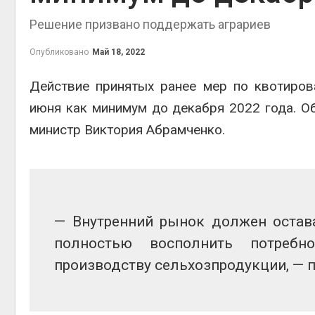
приро
Решение призвано поддержать аграриев
Авг 7, 2
Опубликовано
Май 18, 2022
Действие принятых ранее мер по квотиро
эконом
июня как минимум до декабря 2022 года. О
Авг 7, 2
министр Виктория Абрамченко.
— Внутренний рынок должен остава
полностью восполнить потребн
производству сельхозпродукции, — п
контей
Авг 7, 2