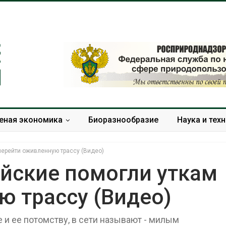
еная экономика
Биоразнообразие
Наука и тех
ерейти оживленную трассу (Видео)
йские помогли уткам
ю трассу (Видео)
В Домодедове
Панамский ка
ликвидируют
ограничивает
последствия разлива
судов из-за 
 и ее потомству, в сети называют - милым
химикатов после пожара
пресной вод