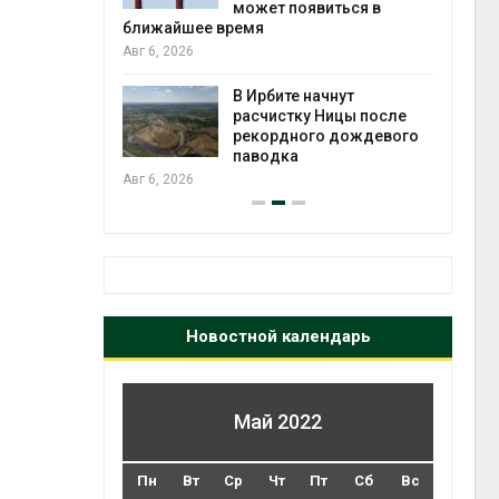
может появиться в
Авг 5
ближайшее время
Авг 6, 2026
т всё
ой
В Ирбите начнут
а засух,
расчистку Ницы после
 рубок
рекордного дождевого
Авг 5
паводка
Авг 6, 2026
Новостной календарь
Май 2022
Пн
Вт
Ср
Чт
Пт
Сб
Вс