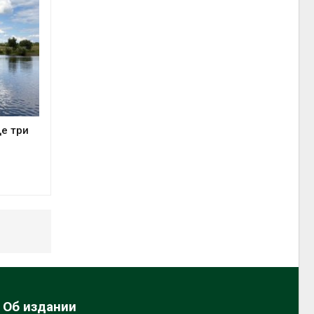
е три
Об издании