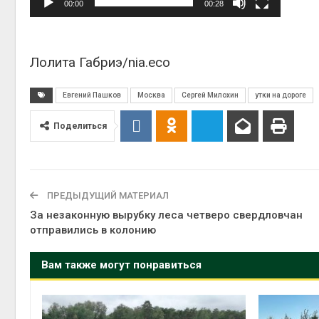
00:00
00:28
Лолита Габриэ/nia.eco
Евгений Пашков
Москва
Сергей Милохин
утки на дороге
Поделиться
ПРЕДЫДУЩИЙ МАТЕРИАЛ
За незаконную вырубку леса четверо свердловчан
отправились в колонию
Вам также могут понравиться