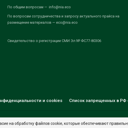
По общим вопросам — info@nia.eco
По вопросам сотрудничества и запросу актуального прайса на
размещение материалов — eco@nia.eco
Свидетельство о регистрации СМИ Эл № ФС77-80306
нфиденциальности и cookies
Список запрещенных в РФ 
© 2026 - НИА "Экология". Все права защищены.
Дизайн:
nia.eco
асие на обработку файлов cookie, которые обеспечивают правильн