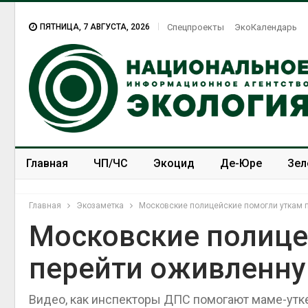
ПЯТНИЦА, 7 АВГУСТА, 2026
Спецпроекты
ЭкоКалендарь
Главная
ЧП/ЧС
Экоцид
Де-Юре
Зел
Спецпроекты
ЭкоЗОЖ
Главная
Экозаметка
Московские полицейские помогли уткам п
Московские полице
перейти оживленну
Видео, как инспекторы ДПС помогают маме-утке