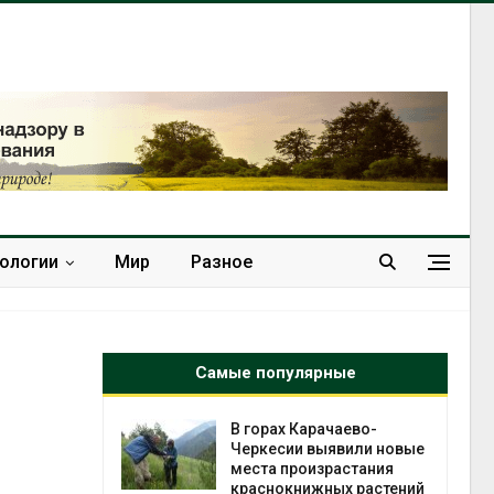
нологии
Мир
Разное
Самые популярные
нал вновь
В горах Карачаево-
 загрузку
Черкесии выявили новые
дефицита
места произрастания
ы
краснокнижных растений