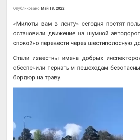
на скл
Опубликовано
Май 18, 2022
Авг 6, 2
«Милоты вам в ленту» сегодня постят пол
остановили движение на шумной автодорог
спокойно перевести через шестиполосную д
Стали известны имена добрых инспекторо
обеспечили пернатым пешеходам безопасный
бордюр на траву.
Авг 6, 2
Видеоплеер