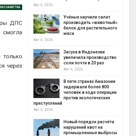
на с
Авг 6, 2026
ЭКОЗАМЕТКА
Авг 6
провинции
Учёные научили салат
торы ДПС
 паводков
производить «животный»
 более 140
белок для растительного
а смогла
мяса
Авг 6, 2026
илл
Засуха в Индонезии
 только
увеличила производство
и для сбора
соли почти в 20 раз
ся через
Авг 6, 2026
Авг 6
В пяти странах Амазонии
ложили
задержали более 800
ьевую воду
человек в ходе операции
 помощью
против экологических
преступлений
Авг 6, 2026
«Экопульс»
Новый порядок расчёта
я мусорных
нарушений квот на
устят в
промышленные выбросы