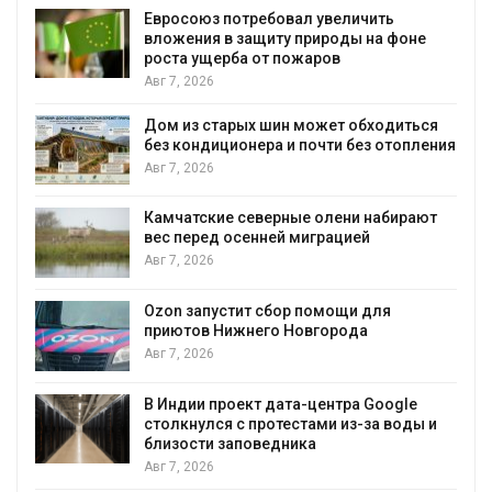
Евросоюз потребовал увеличить
вложения в защиту природы на фоне
роста ущерба от пожаров
Авг 7, 2026
Дом из старых шин может обходиться
без кондиционера и почти без отопления
Авг 7, 2026
Камчатские северные олени набирают
и
вес перед осенней миграцией
Авг 7, 2026
А
Ozon запустит сбор помощи для
к
приютов Нижнего Новгорода
Авг 7, 2026
В Индии проект дата-центра Google
столкнулся с протестами из-за воды и
А
близости заповедника
Авг 7, 2026