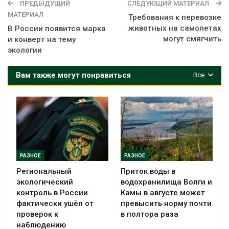
ПРЕДЫДУЩИЙ
СЛЕДУЮЩИЙ МАТЕРИАЛ
МАТЕРИАЛ
Требования к перевозке
животных на самолетах
В России появится марка
могут смягчить
и конверт на тему
экологии
Вам также могут понравиться
Все
РАЗНОЕ
РАЗНОЕ
Региональный
Приток воды в
экологический
водохранилища Волги и
контроль в России
Камы в августе может
фактически ушёл от
превысить норму почти
проверок к
в полтора раза
наблюдению