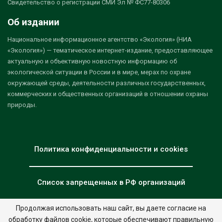
Свидетельство о регистрации СМИ Эл № ФС77-80306
Об издании
Национальное информационное агентство «Экология» (НИА
«Экология») — тематическое интернет-издание, предоставляющее
актуальную и объективную новостную информацию об
экологической ситуации в России и в мире, мерах по охране
окружающей среды, деятельности различных государственных,
коммерческих и общественных организаций в отношении охраны
природы.
Политика конфиденциальности и cookies
Список запрещенных в РФ организаций
Продолжая использовать наш сайт, вы даете согласие на
обработку файлов cookie, которые обеспечивают правильную
© 2026 - НИА "Экология". Все права защищены.
Дизайн:
nia.eco