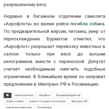
разрешенному весу.
Недавно в багажном отделении самолета
«Аэрофлота» во время рейса
погибла собака.
По предварительной версии, питомец умер от
переохлаждения. Бурматов отметил, что
«Аэрофлот» разрешает перевозку животных в
салоне только при весе до восьми
килограммов вместе с переноской. Депутат
считает необходимым смягчить подобные
ограничения. В ближайшее время он направит
предложение в Минтранс РФ и Росавиацию.
авиаперевозка
Аэрофлот
Владимир Бурматов
гибель собаки
комитет Госдумы по экологии
Минтранс РФ
перевозка животных
Росавиация