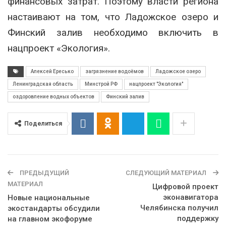
финансовых затрат. Поэтому власти региона
настаивают на том, что Ладожское озеро и
Финский залив необходимо включить в
нацпроект «Экология».
Алексей Ересько
загрязнение водоёмов
Ладожское озеро
Ленинградская область
Минстрой РФ
нацпроект "Экология"
оздоровление водных объектов
Финский залив
Поделиться
ПРЕДЫДУЩИЙ
СЛЕДУЮЩИЙ МАТЕРИАЛ
МАТЕРИАЛ
Цифровой проект
эконавигатора
Новые национальные
Челябинска получил
экостандарты обсудили
поддержку
на главном экофоруме