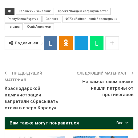
Кабанский заказник
проект "Найдём чеграву вместе"
Республика Бурятия
Селенга
ФГБУ «Байкальский Заповедник»
чеграва
Юрий Анисимов
Поделиться
ПРЕДЫДУЩИЙ
СЛЕДУЮЩИЙ МАТЕРИАЛ
МАТЕРИАЛ
На камчатском пляже
нашли патроны от
Краснодарской
противогазов
администрации
запретили сбрасывать
стоки в озеро Карасун
Вам также могут понравиться
Все