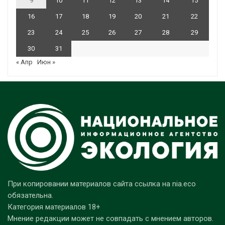
9
10
11
12
13
14
15
16
17
18
19
20
21
22
23
24
25
26
27
28
29
30
31
« Апр
Июн »
При копировании материалов сайта ссылка на nia.eco
обязательна.
Категория материалов 18+
Мнение редакции может не совпадать с мнением авторов.