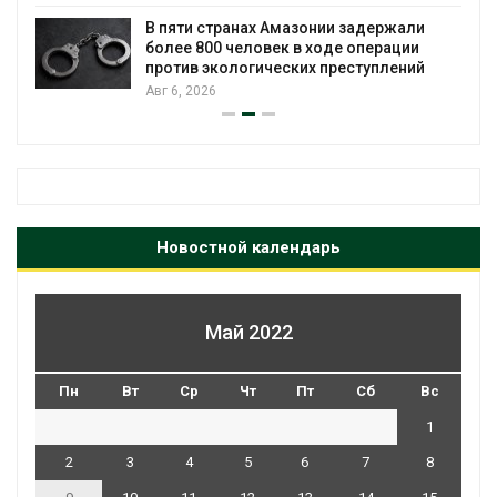
В пяти странах Амазонии задержали
более 800 человек в ходе операции
против экологических преступлений
Авг 6, 2026
Новостной календарь
Май 2022
Пн
Вт
Ср
Чт
Пт
Сб
Вс
1
2
3
4
5
6
7
8