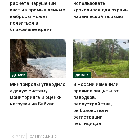
расчёта нарушений
использовать
квот на промышленные
крокодилов для охраны
выбросы может
израильской тюрьмы
появиться в
ближайшее время
ДЕ-ЮРЕ
ДЕ-ЮРЕ
Минприроды утвердило
В России изменили
единую систему
правила защиты от
мониторинга и оценки
паводков,
нагрузки на Байкал
лесоустройства,
рыболовства и
регистрации
пестицидов
PREV
СЛЕДУЮЩИЙ