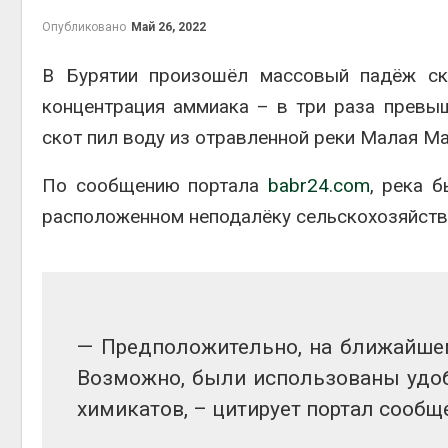
Опубликовано
Май 26, 2022
В Бурятии произошёл массовый падёж ск
концентрация аммиака – в три раза превы
контей
Авг 7, 2
скот пил воду из отравленной реки Малая М
По сообщению портала
babr24.com
, река 
расположенном неподалёку сельскохозяйств
Авг 6, 2
— Предположительно, на ближайшем
Авг 6, 2
Возможно, были использованы удоб
химикатов, – цитирует портал сообще