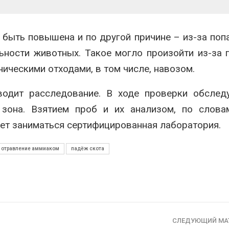
вторсырья
перед осенне
026
Авг 7, 2026
Учёные предложили
Ozon запусти
быть повышена и по другой причине – из-за поп
получать питьевую воду
помощи для 
ьности животных. Такое могло произойти из-за
из воздуха с помощью
Нижнего Нов
ветра
Авг 7, 2026
ническими отходами, в том числе, навозом.
026
одит расследование. В ходе проверки обследу
 зона. Взятием проб и их анализом, по слова
т заниматься сертифицированная лаборатория.
отравление аммиаком
падёж скота
СЛЕДУЮЩИЙ МА