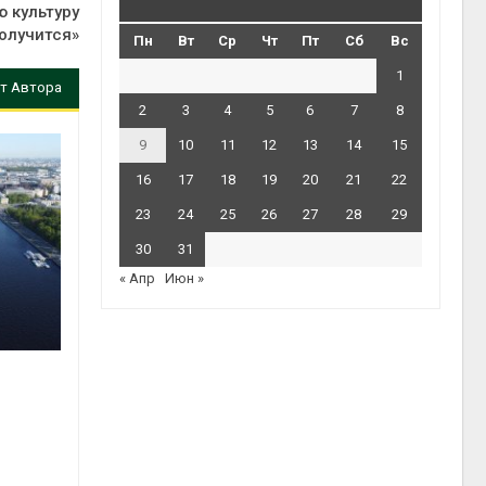
 культуру
олучится»
Пн
Вт
Ср
Чт
Пт
Сб
Вс
1
т Автора
2
3
4
5
6
7
8
9
10
11
12
13
14
15
16
17
18
19
20
21
22
23
24
25
26
27
28
29
30
31
« Апр
Июн »