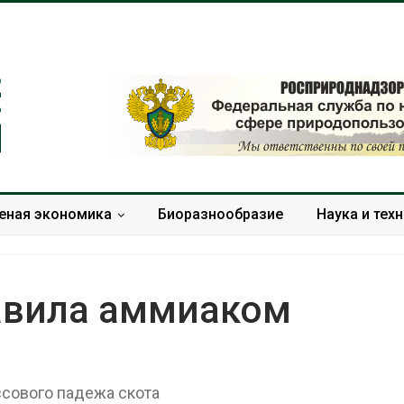
еная экономика
Биоразнообразие
Наука и тех
равила аммиаком
Дождевая вода с крыш
Южная Корея
может помочь городам
развитие сол
переживать жару
энергетики из
сового падежа скота
спроса со ст
Авг 7, 2026