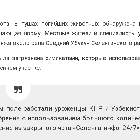
Авг 7, 2026
Минприроды
потребовало ускорить
Приток воды 
ота. В тушах погибших животных обнаружена 
строительство мусорных
водохранили
объектов и уборку
Камы в авгус
шающая норму. Местные жители и специалисты 
нерных площадок
превысить но
полтора раза
026
анжа около села Средний Убукун Селенгинского ра
Авг 7, 2026
Панамский канал вновь
была загрязнена химикатами, которые использов
ограничивает загрузку
Евросоюз по
судов из-за дефицита
увеличить вл
енном участке.
пресной воды
защиту приро
роста ущерба
026
Авг 7, 2026
В китайской провинции
Шэньси из-за паводков
Дом из стары
эвакуировали более 140
может обходи
тыс. человек
кондиционера
 поле работали уроженцы КНР и Узбекист
без отоплени
026
рения с использованием большого количе
Авг 7, 2026
МЕГА и ВкусВилл
ние из закрытого чата «Селенга-инфо. 24/7»
установили
Камчатские 
экообменники для сбора
олени набира