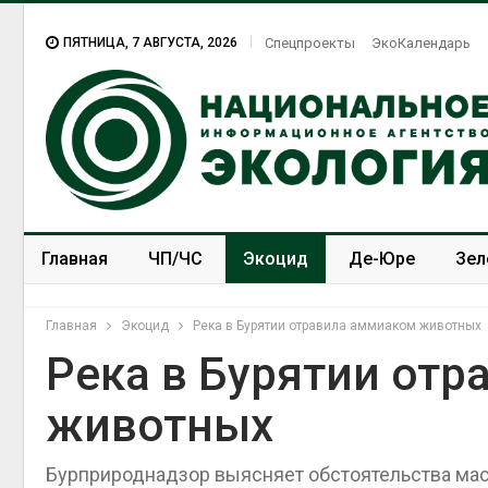
ПЯТНИЦА, 7 АВГУСТА, 2026
Спецпроекты
ЭкоКалендарь
Главная
ЧП/ЧС
Экоцид
Де-Юре
Зел
Спецпроекты
ЭкоЗОЖ
Главная
Экоцид
Река в Бурятии отравила аммиаком животных
Река в Бурятии от
животных
Бурприроднадзор выясняет обстоятельства мас