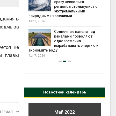
й миграцией
сразу несколько
регионов столкнулись с
Авг 6
экстремальными
природными явлениями
т сбор
адания в
Авг 7, 2026
приютов
 подмыва
города
Солнечные панели над
каналами позволяют
Авг 6
одновременно
вырабатывать энергию и
ется не
экономить воду
м главы
Авг 7, 2026
Новостной календарь
Май 2022
ТЕРИАЛ