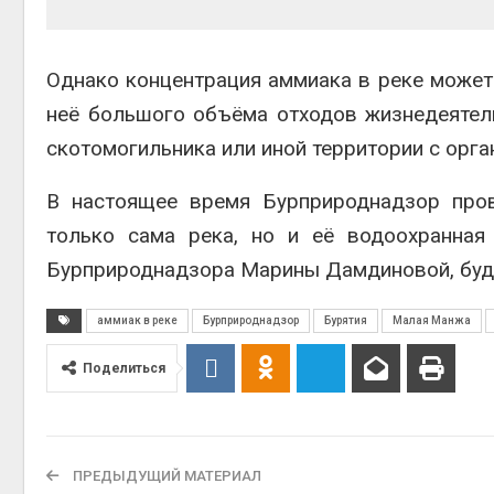
Авг 6, 2
Однако концентрация аммиака в реке может 
неё большого объёма отходов жизнедеятел
скотомогильника или иной территории с орга
Авг 6, 2
В настоящее время Бурприроднадзор пров
только сама река, но и её водоохранная
Бурприроднадзора Марины Дамдиновой, буде
аммиак в реке
Бурприроднадзор
Бурятия
Малая Манжа
Поделиться
ПРЕДЫДУЩИЙ МАТЕРИАЛ