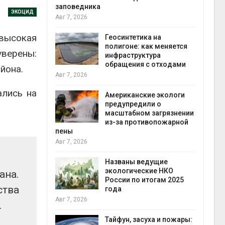
заповедника
ЭКОЦИД
Авг 7, 2026
в
высокая
ща Волги и
Геосинтетика на
те может
полигоне: как меняется
уверены:
рму почти в
инфраструктура
конт
обращения с отходами
Авг 7
йона.
Авг 7, 2026
ались на
требовал
Американские экологи
ожения в
предупредили о
ды на фоне
масштабном загрязнении
 от пожаров
из-за противопожарной
Авг 6
пены
Авг 7, 2026
х шин
ться без
Названы ведущие
 и почти
экологические НКО
ана.
я
России по итогам 2025
Авг 6
ства
года
Авг 7, 2026
.
северные
ют вес
Тайфун, засуха и пожары: