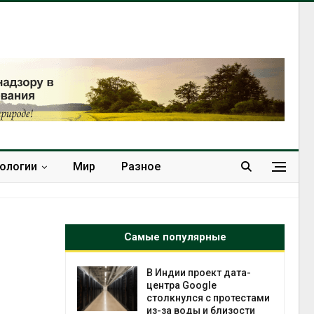
нологии
Мир
Разное
Самые популярные
 ускорит
В Индии проект дата-
нечной
центра Google
-за роста
столкнулся с протестами
ороны ИИ
из-за воды и близости