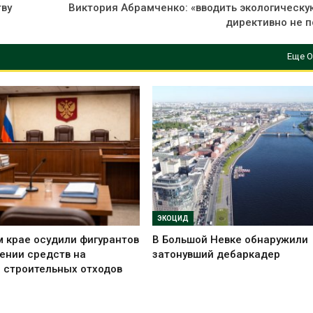
тву
Виктория Абрамченко: «вводить экологическую
директивно не п
Еще О
ЭКОЦИД
 крае осудили фигурантов
В Большой Невке обнаружили
ении средств на
затонувший дебаркадер
 строительных отходов