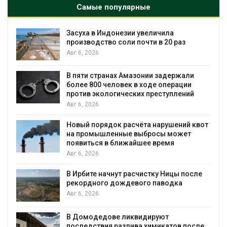
Самые популярные
зии увеличила
В Австралии снизят ст
и почти в 20 раз
установки солнечных 
бизнеса
Авг 6, 2026
Амазонии задержали
Москвариум отметит 1
к в ходе операции
трёхдневным фестива
еских преступлений
Авг 5, 2026
асчёта нарушений квот
В Кении противников с
е выбросы может
проверяют по статье о
жайшее время
Авг 5, 2026
Суд запретил использ
расчистку Ницы после
для охраны израильс
девого паводка
Авг 5, 2026
Органические яйца ок
иквидируют
климата»: исследован
лива химикатов после