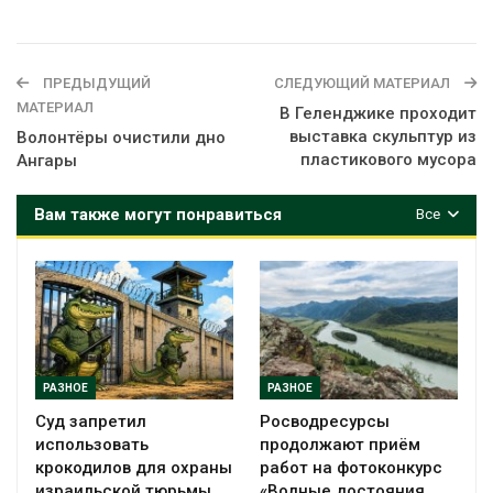
ПРЕДЫДУЩИЙ
СЛЕДУЮЩИЙ МАТЕРИАЛ
МАТЕРИАЛ
В Геленджике проходит
выставка скульптур из
Волонтёры очистили дно
пластикового мусора
Ангары
Вам также могут понравиться
Все
РАЗНОЕ
РАЗНОЕ
Суд запретил
Росводресурсы
использовать
продолжают приём
крокодилов для охраны
работ на фотоконкурс
израильской тюрьмы
«Водные достояния