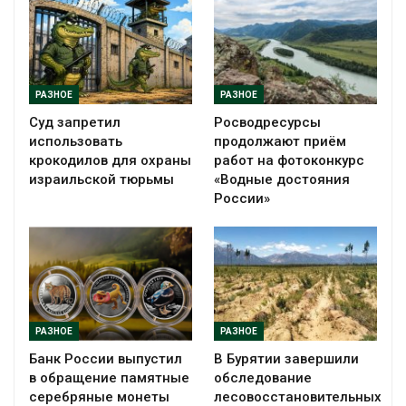
РАЗНОЕ
РАЗНОЕ
Суд запретил
Росводресурсы
использовать
продолжают приём
крокодилов для охраны
работ на фотоконкурс
израильской тюрьмы
«Водные достояния
России»
РАЗНОЕ
РАЗНОЕ
Банк России выпустил
В Бурятии завершили
в обращение памятные
обследование
серебряные монеты
лесовосстановительных