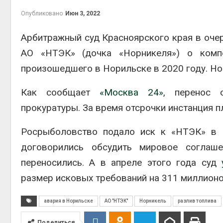
эконом
Опубликовано
Июн 3, 2022
Авг 7, 2
Арбитражный суд Красноярского края в оче
АО «НТЭК» (дочка «Норникеля») о компе
произошедшего в Норильске в 2020 году. Но
Как сообщает
«Москва 24»
, перенос о
прокуратуры. За время отсрочки инстанция п
контей
Росрыболовство подало иск к «НТЭК» в а
Авг 7, 2
договорились обсудить мировое соглаше
переносились. А в апреле этого года суд
размер исковых требований на 311 миллионо
Авг 6, 2
авария в Норильске
АО "НТЭК"
Норникель
разлив топлива
Поделиться