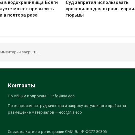
ы в водохранилища Волги
Суд запретил использовать
вгусте может превысить
крокодилов для охраны израи
и в полтора раза
тюрьмы
мментарии закрыты.
Контакты
По общим вопросам — info@nia.eco
По вопросам сотрудничества и запросу актуального прайса на
размещение материалов — eco@nia.eco
Свидетельство о регистрации СМИ Эл № ФС77-80306