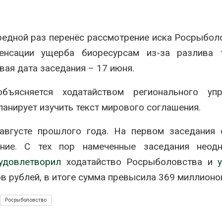
ить воду
наблюдению
026
Авг 8, 2026
редной раз перенёс рассмотрение иска Росрыбол
Дождевая вода с крыш
Южная Корея
может помочь городам
развитие сол
нсации ущерба биоресурсам из-за разлива т
переживать жару
энергетики из
спроса со ст
Авг 7, 2026
вая дата заседания – 17 июня.
Авг 7, 2026
Минприроды
бъясняется ходатайством регионального упр
потребовало ускорить
Приток воды 
строительство мусорных
водохранили
ланирует изучить текст мирового соглашения.
объектов и уборку
Камы в авгус
нерных площадок
превысить но
вгусте прошлого года. На первом заседания 
полтора раза
026
Авг 7, 2026
ние. С тех пор намеченные заседания неодн
Панамский канал вновь
ограничивает загрузку
Евросоюз по
удовлетворил
ходатайство Росрыболовства и
судов из-за дефицита
увеличить вл
в рублей, в итоге сумма превысила 369 миллионо
пресной воды
защиту приро
роста ущерба
026
Авг 7, 2026
Росрыболовство
В китайской провинции
Шэньси из-за паводков
Дом из стары