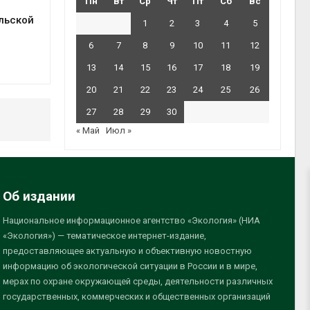
Пн
Вт
Ср
Чт
Пт
Сб
Вс
льской
1
2
3
4
5
6
7
8
9
10
11
12
13
14
15
16
17
18
19
20
21
22
23
24
25
26
27
28
29
30
« Май
Июл »
Об издании
Национальное информационное агентство «Экология» (НИА
«Экология») — тематическое интернет-издание,
предоставляющее актуальную и объективную новостную
информацию об экологической ситуации в России и в мире,
мерах по охране окружающей среды, деятельности различных
государственных, коммерческих и общественных организаций