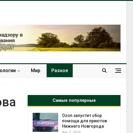
нологии
Мир
Разное
ова
Самые популярные
й
Ozon запустит сбор
й контроль
помощи для приютов
тически
Нижнего Новгорода
ерок к
Авг 7, 2026