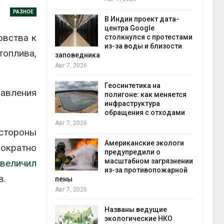
экон
РАЗНОЕ
Авг 7
В Индии проект дата-
центра Google
овства к
 ускорит
столкнулся с протестами
нечной
из-за воды и близости
оплива,
-за роста
заповедника
ороны ИИ
Авг 7, 2026
Геосинтетика на
авления
в
полигоне: как меняется
ща Волги и
инфраструктура
те может
обращения с отходами
рму почти в
конт
Авг 7, 2026
стороны
Авг 7
Американские экологи
ократно
предупредили о
требовал
масштабном загрязнении
увеличил
ожения в
из-за противопожарной
в.
ды на фоне
пены
 от пожаров
Авг 7, 2026
Авг 6
Названы ведущие
х шин
экологические НКО