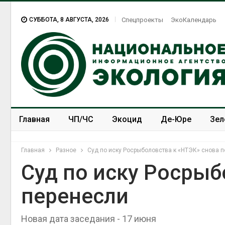
СУББОТА, 8 АВГУСТА, 2026
Спецпроекты
ЭкоКалендарь
Главная
ЧП/ЧС
Экоцид
Де-Юре
Зел
Спецпроекты
ЭкоЗОЖ
Главная
Разное
Суд по иску Росрыболовства к «НТЭК» снова 
Суд по иску Росрыб
перенесли
Новая дата заседания - 17 июня