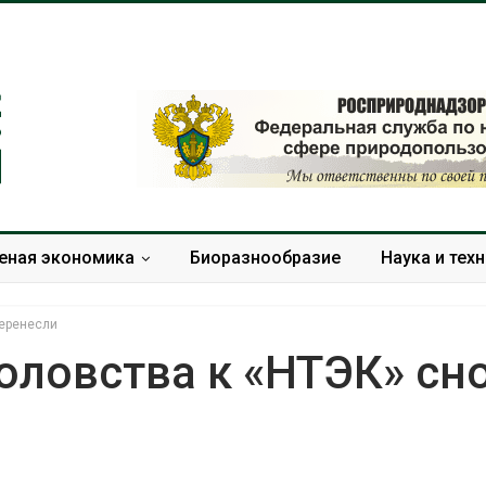
еная экономика
Биоразнообразие
Наука и тех
перенесли
оловства к «НТЭК» сн
Солнечные панели над
Региональны
каналами позволяют
экологически
одновременно
в России фак
вырабатывать энергию и
ушёл от пров