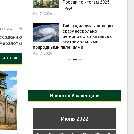
ться без
России по итогам 2025
 и почти
года
я
Авг 7, 2026
Авг 6
Тайфун, засуха и пожары:
ТЕРИАЛ
северные
сразу несколько
ют вес
регионов столкнулись с
 созданию
й миграцией
экстремальными
 мерзлоты
природными явлениями
Авг 6
Авг 7, 2026
т Автора
Новостной календарь
Июнь 2022