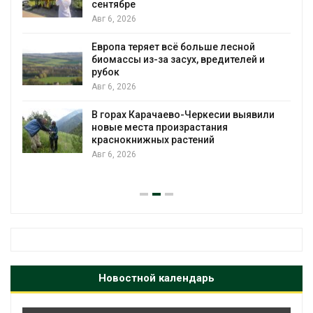
на промышленные выбросы может
появиться в ближайшее время
Авг 6, 2026
й
В Ирбите начнут расчистку Ницы после
й и
рекордного дождевого паводка
Авг 6, 2026
явили
В Домодедове ликвидируют
последствия разлива химикатов посл
пожара на складе
Авг 6, 2026
Новостной календарь