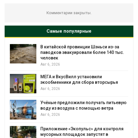
Комментарии закрыты.
Самые популярные
з-за
Учёные научили салат производить
0 тыс.
«животный» белок для растительного
мяса
Авг 6, 2026
Засуха в Индонезии увеличила
рья
производство соли почти в 20 раз
Авг 6, 2026
итьевую
В пяти странах Амазонии задержали
а
более 800 человек в ходе операции
против экологических преступлений
Авг 6, 2026
троля
Новый порядок расчёта нарушений кв