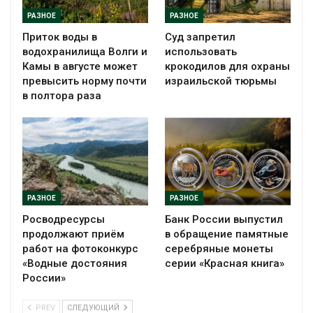
РАЗНОЕ
РАЗНОЕ
Приток воды в
Суд запретил
водохранилища Волги и
использовать
Камы в августе может
крокодилов для охраны
превысить норму почти
израильской тюрьмы
в полтора раза
РАЗНОЕ
РАЗНОЕ
Росводресурсы
Банк России выпустил
продолжают приём
в обращение памятные
работ на фотоконкурс
серебряные монеты
«Водные достояния
серии «Красная книга»
России»
PREV
СЛЕДУЮЩИЙ