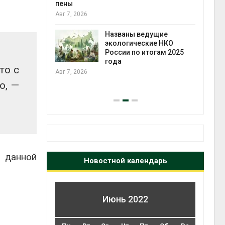
ожения в
пены
ды на фоне
Авг 7, 2026
 от пожаров
Авг 6
Названы ведущие
экологические НКО
х шин
России по итогам 2025
ться без
года
то с
 и почти
Авг 7, 2026
я
о, —
Авг 6
 данной
Новостной календарь
Июнь 2022