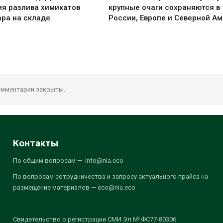
я разлива химикатов
крупные очаги сохраняются в
ра на складе
России, Европе и Северной А
мментарии закрыты.
Контакты
По общим вопросам — info@nia.eco
По вопросам сотрудничества и запросу актуального прайса на
размещение материалов — eco@nia.eco
Свидетельство о регистрации СМИ Эл № ФС77-80306