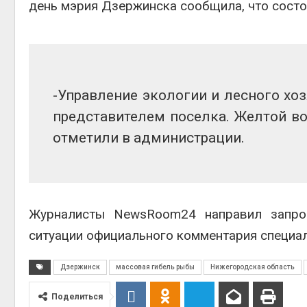
день мэрия Дзержинска сообщила, что состо
Авг 6, 2
-Управление экологии и лесного хо
представителем поселка. Желтой во
Авг 6, 2
отметили в администрации.
Журналисты NewsRoom24 направил запро
ситуации официального комментария специал
Дзержинск
массовая гибель рыбы
Нижегородская область
Поделиться