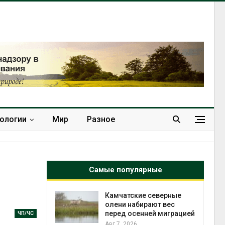
нологии
Мир
Разное
Самые популярные
к из
Камчатские северные
жет
олени набирают вес
ск жировой
перед осенней миграцией
ЧП/ЧС
ни
Авг 7, 2026