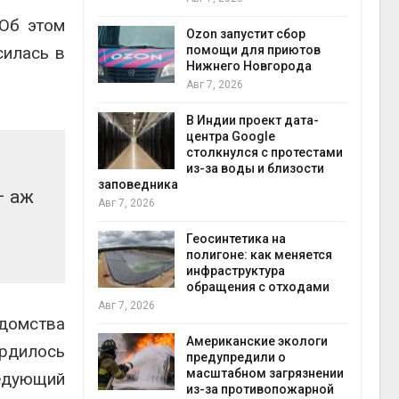
прир
Об этом
Авг 7
Ozon запустит сбор
силась в
й
помощи для приютов
й контроль
Нижнего Новгорода
тически
Авг 7, 2026
ерок к
В Индии проект дата-
экон
центра Google
Авг 7
столкнулся с протестами
 ускорит
из-за воды и близости
нечной
заповедника
— аж
-за роста
Авг 7, 2026
ороны ИИ
Геосинтетика на
полигоне: как меняется
в
инфраструктура
ща Волги и
обращения с отходами
те может
Авг 7, 2026
рму почти в
домства
конт
Американские экологи
ердилось
Авг 7
предупредили о
масштабном загрязнении
ледующий
требовал
из-за противопожарной