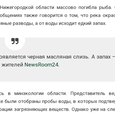
дными явлениями
Авг 8, 2026
Нижегородкой области массово погибла рыба. 
026
общениях также говорится о том, что река окра
Региональны
Солнечные панели над
экологически
яные разводы, а от воды исходит едкий запах.
каналами позволяют
в России фак
одновременно
ушёл от пров
вырабатывать энергию и
наблюдению
ить воду
Авг 8, 2026
026
Южная Корея
Дождевая вода с крыш
развитие сол
оявляется черная масляная слизь. А запах 
может помочь городам
энергетики из
переживать жару
спроса со ст
х жителей
NewsRoom24
.
Авг 7, 2026
Авг 7, 2026
Минприроды
Приток воды 
потребовало ускорить
водохранили
строительство мусорных
Камы в авгус
объектов и уборку
превысить но
сь в минэкологии области. Представитель ве
нерных площадок
полтора раза
же были отобраны пробы воды, в которых подтв
026
Авг 7, 2026
рации загрязняющих веществ. Однако уже на с
Панамский канал вновь
Евросоюз по