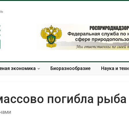
рь
еная экономика
Биоразнообразие
Наука и тех
ассово погибла рыба
тнами
Тайфун, засуха и пожары:
Микропласти
сразу несколько
упаковки мо
регионов столкнулись с
усиливать ри
экстремальными
болезни пече