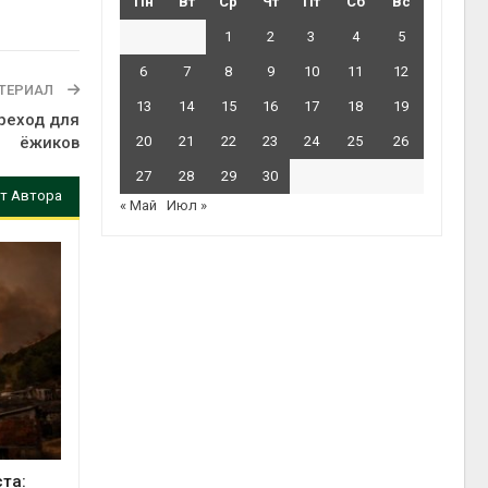
Пн
Вт
Ср
Чт
Пт
Сб
Вс
1
2
3
4
5
6
7
8
9
10
11
12
ТЕРИАЛ
13
14
15
16
17
18
19
реход для
ёжиков
20
21
22
23
24
25
26
27
28
29
30
т Автора
« Май
Июл »
та: