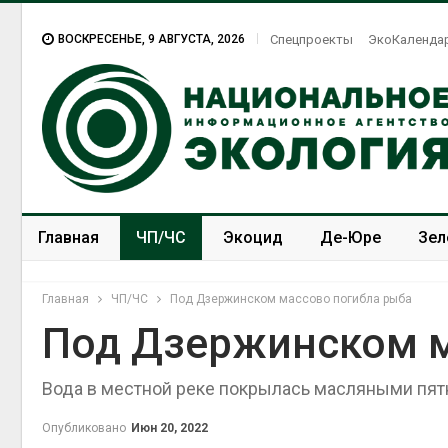
ВОСКРЕСЕНЬЕ, 9 АВГУСТА, 2026
Спецпроекты
ЭкоКаленда
Главная
ЧП/ЧС
Экоцид
Де-Юре
Зел
Спецпроекты
ЭкоЗОЖ
Главная
ЧП/ЧС
Под Дзержинском массово погибла рыба
Под Дзержинском м
Вода в местной реке покрылась масляными пя
Опубликовано
Июн 20, 2022