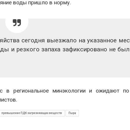
яние воды пришло в норму.
ограничивает загрузку
увеличить вл
судов из-за дефицита
защиту приро
пресной воды
роста ущерба
026
Авг 7, 2026
В китайской провинции
Дом из стары
Шэньси из-за паводков
может обходи
зяйства сегодня выезжало на указанное мес
эвакуировали более 140
кондиционера
тыс. человек
без отоплени
ды и резкого запаха зафиксировано не был
026
Авг 7, 2026
с в региональное минэкологии и ожидают по
истов.
превышение ПДК загрязняющих веществ
Пыра