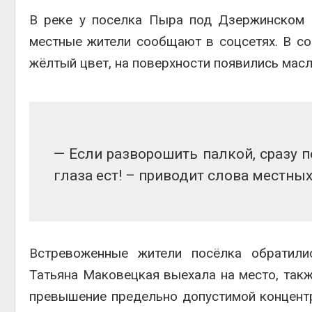
приро
В реке у поселка Пыра под Дзержинском 
Авг 7, 2
местные жители сообщают в соцсетях. В со
жёлтый цвет, на поверхности появились масл
эконом
Авг 7, 2
— Если разворошить палкой, сразу п
глаза ест! – приводит слова местны
Встревоженные жители посёлка обратили
контей
Татьяна Маковецкая выехала на место, так
Авг 7, 2
превышение предельно допустимой концент