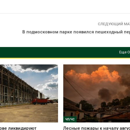
СЛЕДУЮЩИЙ МА
В подмосковном парке появился пешеходный пе
Еще О
ЧП/ЧС
ове ликвидируют
Лесные пожары к началу авгус