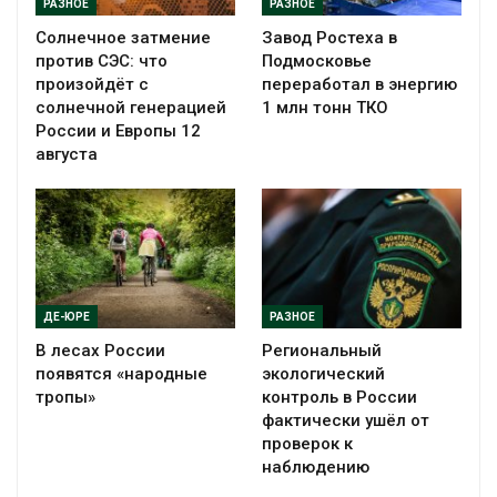
РАЗНОЕ
РАЗНОЕ
Солнечное затмение
Завод Ростеха в
против СЭС: что
Подмосковье
произойдёт с
переработал в энергию
солнечной генерацией
1 млн тонн ТКО
России и Европы 12
августа
ДЕ-ЮРЕ
РАЗНОЕ
В лесах России
Региональный
появятся «народные
экологический
тропы»
контроль в России
фактически ушёл от
проверок к
наблюдению