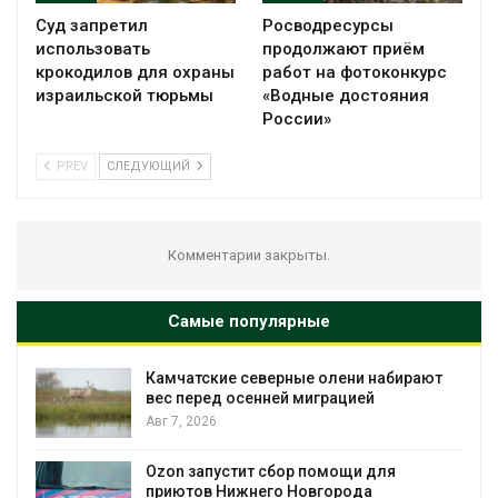
Суд запретил
Росводресурсы
использовать
продолжают приём
крокодилов для охраны
работ на фотоконкурс
израильской тюрьмы
«Водные достояния
России»
PREV
СЛЕДУЮЩИЙ
Комментарии закрыты.
Самые популярные
Камчатские северные олени набирают
и
вес перед осенней миграцией
Авг 7, 2026
А
Ozon запустит сбор помощи для
к
приютов Нижнего Новгорода