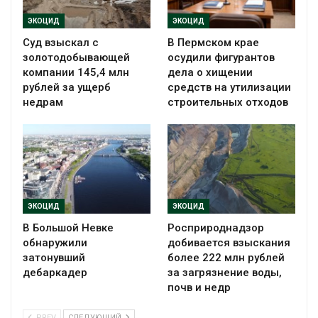
ЭКОЦИД
ЭКОЦИД
Суд взыскал с
В Пермском крае
золотодобывающей
осудили фигурантов
компании 145,4 млн
дела о хищении
рублей за ущерб
средств на утилизации
недрам
строительных отходов
ЭКОЦИД
ЭКОЦИД
В Большой Невке
Росприроднадзор
обнаружили
добивается взыскания
затонувший
более 222 млн рублей
дебаркадер
за загрязнение воды,
почв и недр
PREV
СЛЕДУЮЩИЙ