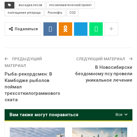
высадка лесов
лесоклиматический проект
поглощение углерода
Роснефть
СО2
Поделиться
ПРЕДЫДУЩИЙ
СЛЕДУЮЩИЙ МАТЕРИАЛ
МАТЕРИАЛ
В Новосибирске
бездомному псу провели
Рыба-рекордсмен: В
уникальное лечение
Камбодже рыболов
поймал
трехсоткилограммового
ската
Вам также могут понравиться
Все