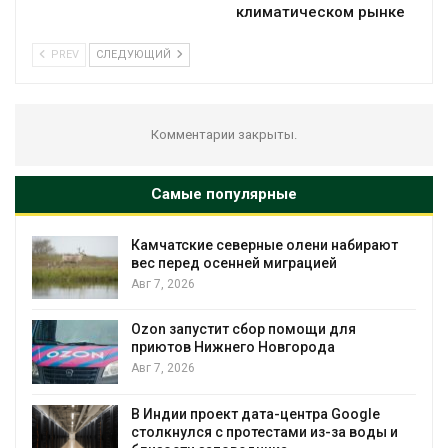
климатическом рынке
PREV
СЛЕДУЮЩИЙ
Комментарии закрыты.
Самые популярные
Камчатские северные олени набирают
и
вес перед осенней миграцией
Авг 7, 2026
А
Ozon запустит сбор помощи для
к
приютов Нижнего Новгорода
Авг 7, 2026
В Индии проект дата-центра Google
столкнулся с протестами из-за воды и
А