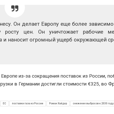
эвакуировали более 140
может обходи
тыс. человек
кондиционера
без отоплени
026
Авг 7, 2026
МЕГА и ВкусВилл
несу. Он делает Европу еще более зависимо
установили
Камчатские 
 росту цен. Он уничтожает рабочие ме
экообменники для сбора
олени набира
вторсырья
перед осенне
в и наносит огромный ущерб окружающей ср
026
Авг 7, 2026
Европе из-за сокращения поставок из России, по
грузки в Германии достигли стоимости €325, во Ф
ЕС
поставки газа из России
Роман Хайдер
снижение выбросов к 2030 году