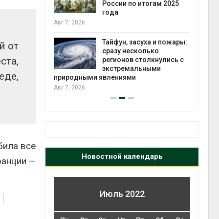
ться без
России по итогам 2025
 и почти
года
я
Авг 7, 2026
Авг 6
Тайфун, засуха и пожары:
й от
северные
сразу несколько
ста,
ют вес
регионов столкнулись с
й миграцией
экстремальными
еде,
природными явлениями
Авг 6
Авг 7, 2026
била все
Новостной календарь
ранции —
Июль 2022