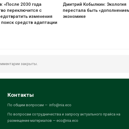
в: «После 2030 года
Дмитрий Кобылкин: Экология
во переключится с
перестала быть «дополнением
редотвратить изменения
экономике
 поиск средств адаптации
мментарии закрыты.
Контакты
По общим вопросам — info@nia.eco
По вопросам сотрудничества и запросу актуального прайса на
размещение материалов — eco@nia.eco