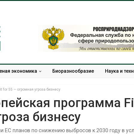
еная экономика
Биоразнообразие
Наука и тех
 for 55 — огромная угроза бизнесу
пейская программа Fi
гроза бизнесу
Солнечные панели над
Региональны
каналами позволяют
экологически
одновременно
в России фак
ии ЕС планов по снижению выбросов к 2030 году в ус
вырабатывать энергию и
ушёл от пров