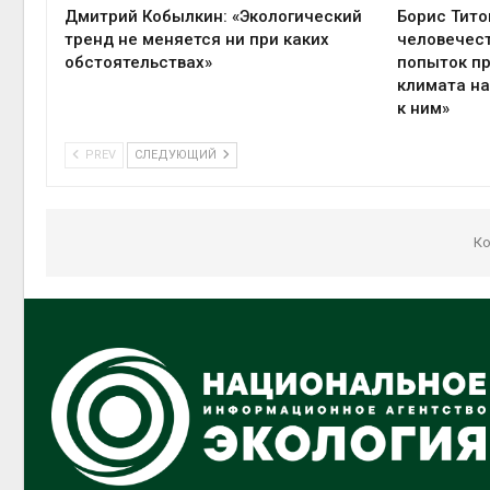
Дмитрий Кобылкин: «Экологический
Борис Тито
тренд не меняется ни при каких
человечест
обстоятельствах»
попыток п
климата на
к ним»
PREV
СЛЕДУЮЩИЙ
Ко