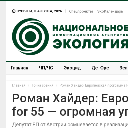
СУББОТА, 8 АВГУСТА, 2026
Спецпроекты
ЭкоКалендарь
Главная
ЧП/ЧС
Экоцид
Де-Юре
Зел
Спецпроекты
ЭкоЗОЖ
Главная
Точка зрения
Роман Хайдер: Европейская программа Fit
Роман Хайдер: Евро
for 55 — огромная у
Депутат ЕП от Австрии сомневается в реализац