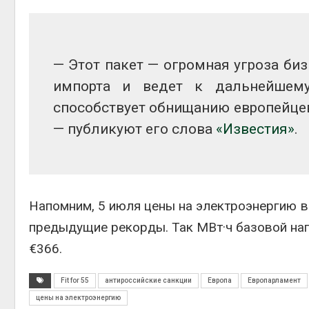
Авг 6, 2
— Этот пакет — огромная угроза биз
импорта и ведет к дальнейшему
способствует обнищанию европейце
Авг 6, 2
— публикуют его слова
«Известия»
.
Напомним, 5 июля цены на электроэнергию в 
предыдущие рекорды. Так МВт·ч
базовой на
€366.
Fit for 55
антироссийские санкции
Европа
Европарламент
цены на электроэнергию