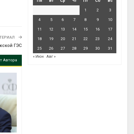
Пн
Вт
Ср
Чт
Пт
Сб
Вс
1
2
3
4
5
6
7
8
9
10
11
12
13
14
15
16
17
ТЕРИАЛ
18
19
20
21
22
23
24
жской ГЭС
25
26
27
28
29
30
31
« Июн
Авг »
т Автора