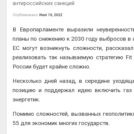
антироссийских санкций
эконом
Авг 7, 2
Опубликовано
Июл 10, 2022
В Европарламенте выразили неуверенност
планы по снижению к 2030 году выбросов в а
ЕС могут возникнуть сложности, рассказа
реализовать так называемую стратегию Fit
России будет крайне сложно.
контей
Авг 7, 2
Несколько дней назад, в середине уходя
позицию и поддержал идею включить газ 
энергетик.
Помимо сложностей, вызванных геополитико
Авг 6, 2
55 для экономик многих государств.