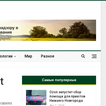
нологии
Мир
Разное
t
Самые популярные
й
Ozon запустит сбор
й контроль
помощи для приютов
тически
Нижнего Новгорода
ловиях
ерок к
Авг 7, 2026