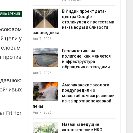
экон
Авг 7
В Индии проект дата-
ОЧКА ЗРЕНИЯ
центра Google
 ускорит
столкнулся с протестами
нечной
из-за воды и близости
осоюзом
-за роста
заповедника
й цели у
ороны ИИ
Авг 7, 2026
 словам,
Геосинтетика на
й против
в
полигоне: как меняется
ща Волги и
инфраструктура
те может
обращения с отходами
рму почти в
конт
Авг 7, 2026
Авг 7
недавнюю
Американские экологи
ойчивых
предупредили о
требовал
масштабном загрязнении
ожения в
из-за противопожарной
ды на фоне
пены
 от пожаров
 Fit for
Авг 7, 2026
Авг 6
Названы ведущие
х шин
экологические НКО