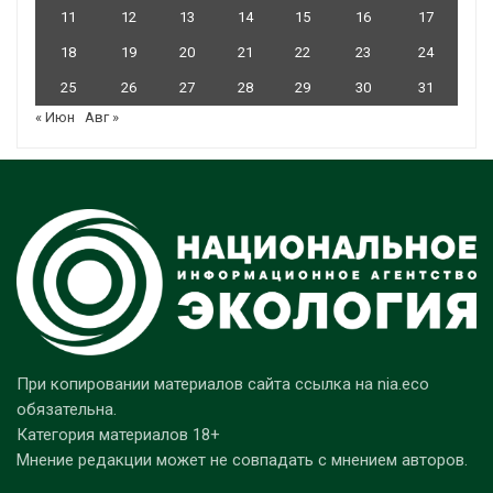
11
12
13
14
15
16
17
18
19
20
21
22
23
24
25
26
27
28
29
30
31
« Июн
Авг »
При копировании материалов сайта ссылка на nia.eco
обязательна.
Категория материалов 18+
Мнение редакции может не совпадать с мнением авторов.