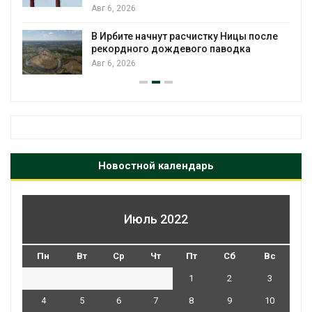
Авг 6, 2026
В Ирбите начнут расчистку Ницы после
рекордного дождевого паводка
Авг 6, 2026
Новостной календарь
Июль 2022
Пн
Вт
Ср
Чт
Пт
Сб
Вс
1
2
3
4
5
6
7
8
9
10