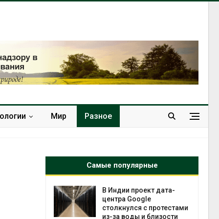
нологии
Мир
Разное
Самые популярные
 ускорит
В Индии проект дата-
нечной
центра Google
-за роста
столкнулся с протестами
ороны ИИ
из-за воды и близости