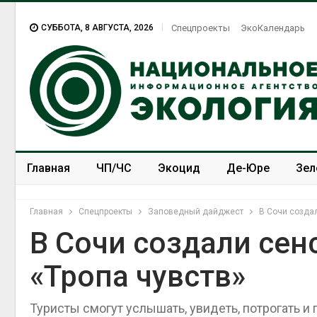
СУББОТА, 8 АВГУСТА, 2026
Спецпроекты
ЭкоКалендарь
Главная
ЧП/ЧС
Экоцид
Де-Юре
Зел
Спецпроекты
ЭкоЗОЖ
Главная
Спецпроекты
Заповедный дайджест
В Сочи созда
В Сочи создали се
«Тропа чувств»
Туристы смогут услышать, увидеть, потрогать и