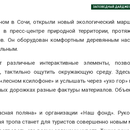
Авг 7, 2026
ЗАПОВЕДНЫЙ ДАЙДЖЕ
Минприроды
потребовало ускорить
Приток воды 
ном в Сочи, открыли новый экологический мар
строительство мусорных
водохранили
объектов и уборку
Камы в авгус
и в пресс-центре природной территории, протя
нерных площадок
превысить но
полтора раза
026
ров. Он оборудован комфортным деревянным на
Авг 7, 2026
ильным.
Панамский канал вновь
ограничивает загрузку
Евросоюз по
судов из-за дефицита
увеличить вл
т различные интерактивные элементы, позв
пресной воды
защиту приро
роста ущерба
хи, тактильно ощутить окружающую среду. Зде
026
Авг 7, 2026
 «лесном ксилофоне» и услышать через «ухо гор»
В китайской провинции
Шэньси из-за паводков
Дом из стары
ных дорожках разные фактуры материалов. Объе
эвакуировали более 140
может обходи
тыс. человек
кондиционера
без отоплени
026
Авг 7, 2026
сная поляна» и организации «Наш фонд». Руко
МЕГА и ВкусВилл
ая тропа станет для туристов совершенно новым
установили
Камчатские 
экообменники для сбора
олени набира