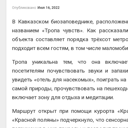
Опубликовано
Июл 16, 2022
В Кавказском биозаповеднике, расположен
названием «Тропа чувств». Как рассказал
контей
Авг 7, 2
объекта составляет порядка трёхсот мет
подходит всем гостям, в том числе маломоб
Тропа уникальна тем, что она включае
посетителям почувствовать звуки и запа
Авг 6, 2
увидеть «отель для насекомых», поиграть на
самой природы, прочувствовать на пешеход
включает зону для отдыха и медитации.
Авг 6, 2
Маршрут открыт при помощи курорта «Кра
«Красной поляны» подчеркнуло, что сенсорн