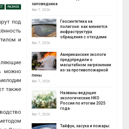
заповедника
СТ
РАЗНОЕ
Авг 7, 2026
в
шрут под
ща Волги и
Геосинтетика на
те может
полигоне: как меняется
жённость
рму почти в
инфраструктура
конт
обращения с отходами
Авг 7
стилом и
Авг 7, 2026
требовал
Американские экологи
ожения в
предупредили о
оляющие
ды на фоне
масштабном загрязнении
 от пожаров
из-за противопожарной
сь можно
Авг 6
пены
 мелодии
Авг 7, 2026
х шин
кт также
ться без
Названы ведущие
 и почти
экологические НКО
я
России по итогам 2025
Авг 6
года
водство
Авг 7, 2026
 методом
северные
ют вес
Тайфун, засуха и пожары: