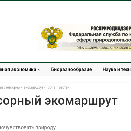
еная экономика
Биоразнообразие
Наука и тех
ли сенсорный экомаршрут «Тропа чувств»
нсорный экомаршрут
Дождевая вода с крыш
Южная Корея
может помочь городам
развитие сол
переживать жару
энергетики из
 почувствовать природу
спроса со ст
Авг 7, 2026