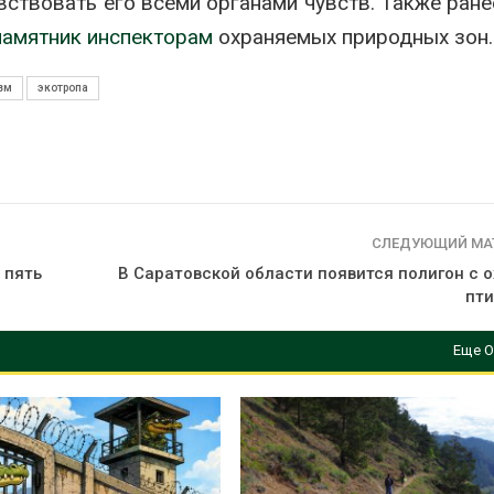
ствовать его всеми органами чувств. Также ране
вторсырья
перед осенне
026
Авг 7, 2026
памятник инспекторам
охраняемых природных зон.
Учёные предложили
Ozon запусти
зм
экотропа
получать питьевую воду
помощи для 
из воздуха с помощью
Нижнего Нов
ветра
Авг 7, 2026
026
СЛЕДУЮЩИЙ МА
 пять
В Саратовской области появится полигон с 
пти
Еще О