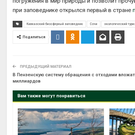
погружения в мир природы и позволит прочув
Авг 6, 2
при заповеднике открылся первый в стране
Кавказский биосферный заповедник
Сочи
экологический тури
Поделиться
Авг 6, 2
ПРЕДЫДУЩИЙ МАТЕРИАЛ
В Пензенскую систему обращения с отходами вложат
миллиардов
Вам также могут понравиться