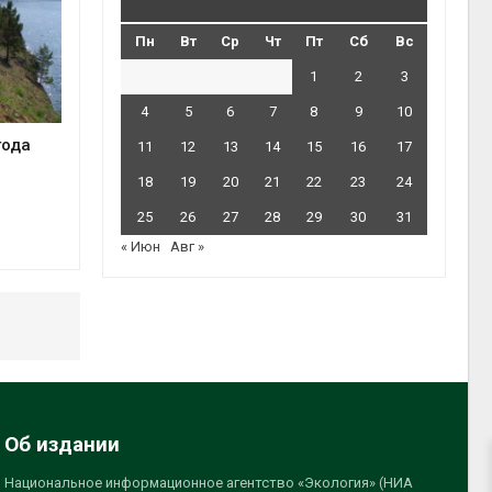
Пн
Вт
Ср
Чт
Пт
Сб
Вс
1
2
3
4
5
6
7
8
9
10
года
11
12
13
14
15
16
17
18
19
20
21
22
23
24
25
26
27
28
29
30
31
« Июн
Авг »
Об издании
Национальное информационное агентство «Экология» (НИА