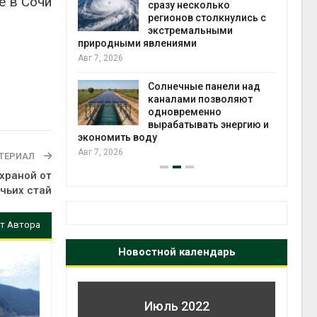
е в Сочи
й миграцией
сразу несколько
регионов столкнулись с
Авг 6
экстремальными
природными явлениями
т сбор
Авг 7, 2026
приютов
города
Солнечные панели над
каналами позволяют
Авг 6
одновременно
вырабатывать энергию и
экономить воду
Авг 7, 2026
ТЕРИАЛ
охраной от
чьих стай
т Автора
Новостной календарь
Июль 2022