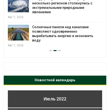
МЕГА и
есколько регионов столкнулись с
экообм
кстремальными природными
Авг 6, 2
влениями
Учёные
олнечные панели над каналами
воду и
озволяют одновременно
Авг 6, 2
ырабатывать энергию и экономить
оду
Новостной календарь
Июль 2022