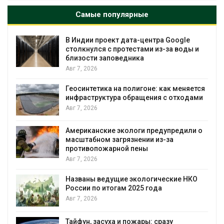
Самые популярные
 Индии проект дата-центра Google
Дождев
толкнулся с протестами из-за воды и
города
лизости заповедника
Авг 7, 2
вг 7, 2026
Минпри
еосинтетика на полигоне: как меняется
строит
нфраструктура обращения с отходами
уборку
вг 7, 2026
Авг 7, 2
мериканские экологи предупредили о
Панамс
асштабном загрязнении из-за
загруз
ротивопожарной пены
воды
вг 7, 2026
Авг 6, 2
азваны ведущие экологические НКО
В кита
оссии по итогам 2025 года
паводк
челов
вг 7, 2026
Авг 6, 2
айфун, засуха и пожары: сразу