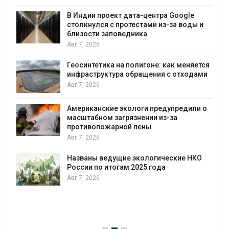
вырабатывать энергию и экономит
воду
Google
а воды и
Авг 7, 2026
Дождевая вода с крыш может пом
городам переживать жару
к меняется
Авг 7, 2026
 отходами
Минприроды потребовало ускорит
строительство мусорных объектов 
уборку контейнерных площадок
предили о
а
Авг 7, 2026
Панамский канал вновь ограничива
загрузку судов из-за дефицита пре
воды
кие НКО
Авг 6, 2026
В китайской провинции Шэньси из-з
паводков эвакуировали более 140 
человек
Авг 6, 2026