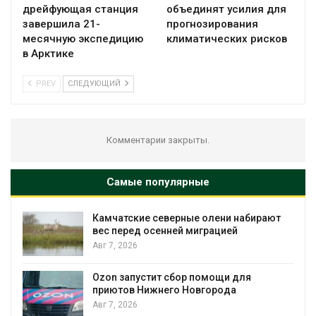
дрейфующая станция
объединят усилия для
завершила 21-
прогнозирования
месячную экспедицию
климатических рисков
в Арктике
PREV
СЛЕДУЮЩИЙ
Комментарии закрыты.
Самые популярные
набирают
Тайфун, засуха и пожары: сразу
несколько регионов столкнулись с
экстремальными природными
явлениями
Авг 7, 2026
ля
Солнечные панели над каналами
позволяют одновременно